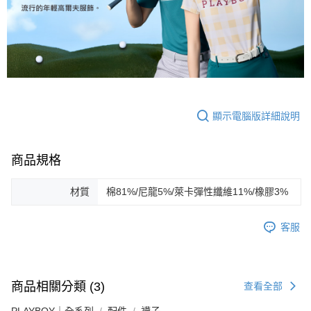
顯示電腦版詳細說明
商品規格
材質
棉81%/尼龍5%/萊卡彈性纖維11%/橡膠3%
客服
商品相關分類 (3)
查看全部