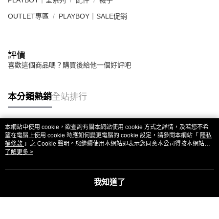
PLAYBOY｜全系列
配件
襪子
OUTLET專區
PLAYBOY｜SALE促銷
評價
喜歡這個商品嗎？購買後給他一個好評吧
本分類熱銷
全站排行
本網站中使用 cookie，欲查詢有關本網站使用 cookie 方式之詳情，及若您不希
熱門標籤
望在電腦上使用 cookie 時應如何變更電腦的 cookie 設定，請參閱本網站「
隱私
權條款
」之 Cookie 聲明。您繼續使用本網站即表示您同意本公司得按本網站使
用條款之 Cookie 聲明使用 cookie。
了解更多 >
我知道了