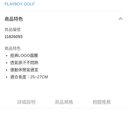
PLAYBOY GOLF
信用卡分期付款
3 期 0 利率 每期
NT$84
21家銀行
商品特色
合作金庫商業銀行
第一商業銀行
超商取貨付款
商品編號
華南商業銀行
彰化商業銀行
11826093
LINE Pay
上海商業儲蓄銀行
台北富邦商業銀行
國泰世華商業銀行
兆豐國際商業銀行
商品特色
Apple Pay
臺灣中小企業銀行
台中商業銀行
經典LOGO圖騰
匯豐（台灣）商業銀行
華泰商業銀行
全盈+PAY
透氣排汗不悶熱
聯邦商業銀行
遠東國際商業銀行
元大商業銀行
永豐商業銀行
運動休閒皆適宜
ATM付款
玉山商業銀行
星展（台灣）商業銀行
適合長度：25~27CM
台新國際商業銀行
中國信託商業銀行
運送方式
台灣樂天信用卡公司
全家取貨付款
每筆NT$80，滿NT$1,000(含以上)免運費
詳細說明
商品規格
相關推薦
全家取貨 (先付款)
每筆NT$80，滿NT$1,000(含以上)免運費