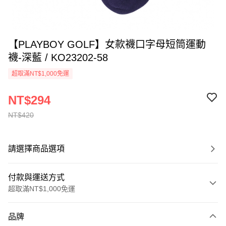
【PLAYBOY GOLF】女款襪口字母短筒運動
襪-深藍 / KO23202-58
超取滿NT$1,000免運
NT$294
NT$420
請選擇商品選項
付款與運送方式
超取滿NT$1,000免運
付款方式
品牌
信用卡一次付款