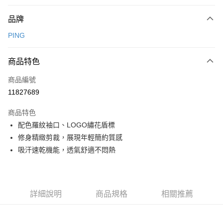
付款方式
品牌
信用卡一次付款
PING
信用卡分期付款
3 期 0 利率 每期
NT$730
21家銀行
商品特色
合作金庫商業銀行
第一商業銀行
超商取貨付款
商品編號
華南商業銀行
彰化商業銀行
11827689
LINE Pay
上海商業儲蓄銀行
台北富邦商業銀行
國泰世華商業銀行
兆豐國際商業銀行
商品特色
Apple Pay
臺灣中小企業銀行
台中商業銀行
配色羅紋袖口、LOGO繡花盾標
匯豐（台灣）商業銀行
華泰商業銀行
全盈+PAY
修身精緻剪裁，展現年輕簡約質感
聯邦商業銀行
遠東國際商業銀行
元大商業銀行
永豐商業銀行
吸汗速乾機能，透氣舒適不悶熱
ATM付款
玉山商業銀行
星展（台灣）商業銀行
台新國際商業銀行
中國信託商業銀行
運送方式
台灣樂天信用卡公司
全家取貨付款
詳細說明
商品規格
相關推薦
每筆NT$80，滿NT$1,000(含以上)免運費