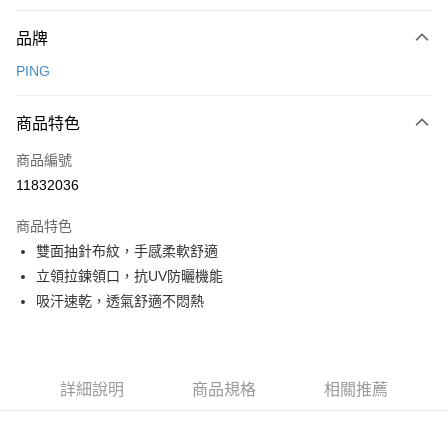
付款方式
品牌
信用卡一次付款
PING
信用卡分期付款
3 期 0 利率 每期
NT$780
21家銀行
商品特色
合作金庫商業銀行
第一商業銀行
超商取貨付款
商品編號
華南商業銀行
彰化商業銀行
11832036
LINE Pay
上海商業儲蓄銀行
台北富邦商業銀行
國泰世華商業銀行
兆豐國際商業銀行
商品特色
Apple Pay
臺灣中小企業銀行
台中商業銀行
雙面抽針布紋，手感柔軟舒適
匯豐（台灣）商業銀行
華泰商業銀行
全盈+PAY
立領拉鍊領口，抗UV防曬機能
聯邦商業銀行
遠東國際商業銀行
元大商業銀行
永豐商業銀行
吸汗速乾，透氣舒適不悶熱
ATM付款
玉山商業銀行
星展（台灣）商業銀行
台新國際商業銀行
中國信託商業銀行
運送方式
台灣樂天信用卡公司
全家取貨付款
詳細說明
商品規格
相關推薦
每筆NT$80，滿NT$1,000(含以上)免運費