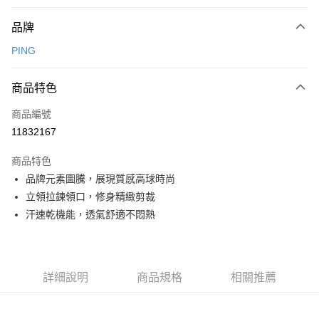
付款方式
品牌
信用卡一次付款
PING
信用卡分期付款
3 期 0 利率 每期
NT$780
21家銀行
商品特色
合作金庫商業銀行
第一商業銀行
超商取貨付款
商品編號
華南商業銀行
彰化商業銀行
11832167
LINE Pay
上海商業儲蓄銀行
台北富邦商業銀行
國泰世華商業銀行
兆豐國際商業銀行
商品特色
Apple Pay
臺灣中小企業銀行
台中商業銀行
品牌元素圖騰，展現質感高球時尚
匯豐（台灣）商業銀行
華泰商業銀行
全盈+PAY
立領拉鍊領口，修身精緻剪裁
聯邦商業銀行
遠東國際商業銀行
元大商業銀行
永豐商業銀行
汗速乾機能，透氣舒適不悶熱
ATM付款
玉山商業銀行
星展（台灣）商業銀行
台新國際商業銀行
中國信託商業銀行
運送方式
台灣樂天信用卡公司
全家取貨付款
詳細說明
商品規格
相關推薦
每筆NT$80，滿NT$1,000(含以上)免運費