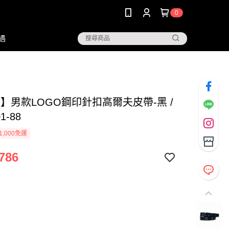
0
遇
G】男款LOGO鋼印針扣高爾夫皮帶-黑 /
1-88
1,000免運
786