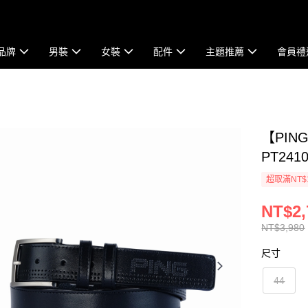
品牌
男裝
女裝
配件
主題推薦
會員禮
【PIN
PT2410
超取滿NT$
NT$2,
NT$3,980
尺寸
44