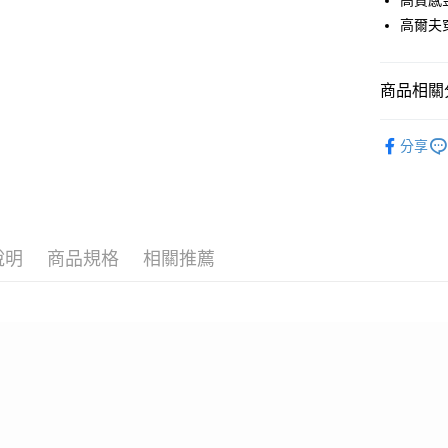
高質感
匯豐（
全盈+PAY
高爾夫
聯邦商
元大商
ATM付款
玉山商
商品相關分
台新國
台灣樂
運送方式
PING｜全
分享
全系列商
全家取貨
每筆NT$8
全家取貨 (
每筆NT$8
說明
商品規格
相關推薦
7-11取貨
每筆NT$8
7-11取貨 
每筆NT$8
宅配
每筆NT$8