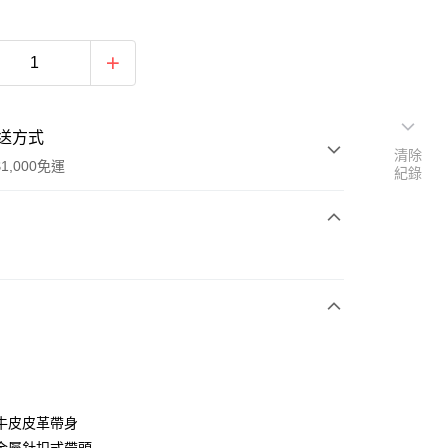
送方式
清除
1,000免運
紀錄
次付款
期付款
0 利率 每期
NT$928
21家銀行
庫商業銀行
第一商業銀行
付款
業銀行
彰化商業銀行
業儲蓄銀行
台北富邦商業銀行
華商業銀行
兆豐國際商業銀行
牛皮皮革帶身
小企業銀行
台中商業銀行