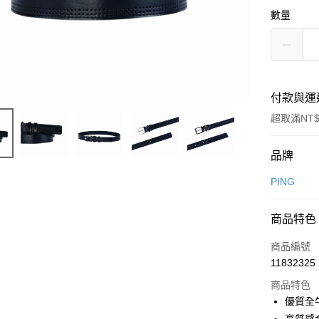
數量
付款與運
超取滿NT$
付款方式
品牌
信用卡一
PING
信用卡分
商品特色
3 期 
商品編號
合作金
超商取貨
11832325
華南商
LINE Pay
上海商
商品特色
國泰世
優質全
Apple Pay
臺灣中