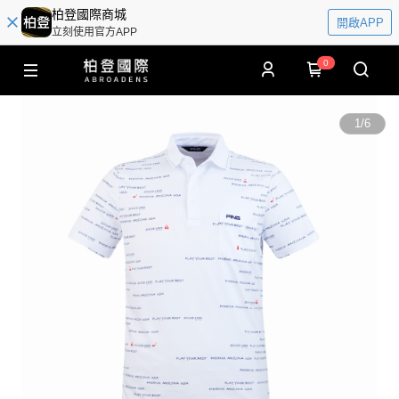
柏登國際商城
開啟APP
立刻使用官方APP
0
1
/
6