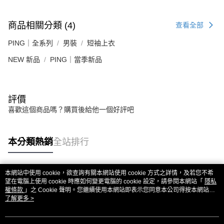
商品相關分類 (4)
查看全部
PING｜全系列
男裝
短袖上衣
NEW 新品
PING｜當季新品
評價
喜歡這個商品嗎？購買後給他一個好評吧
本分類熱銷
全站排行
本網站中使用 cookie，欲查詢有關本網站使用 cookie 方式之詳情，及若您不希
熱門標籤
望在電腦上使用 cookie 時應如何變更電腦的 cookie 設定，請參閱本網站「
隱私
權條款
」之 Cookie 聲明。您繼續使用本網站即表示您同意本公司得按本網站使
用條款之 Cookie 聲明使用 cookie。
了解更多 >