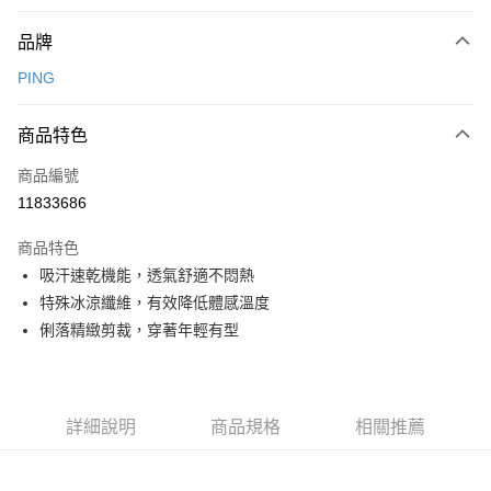
付款方式
品牌
信用卡一次付款
PING
信用卡分期付款
3 期 0 利率 每期
NT$1,248
21家銀行
商品特色
合作金庫商業銀行
第一商業銀行
超商取貨付款
商品編號
華南商業銀行
彰化商業銀行
11833686
LINE Pay
上海商業儲蓄銀行
台北富邦商業銀行
國泰世華商業銀行
兆豐國際商業銀行
商品特色
Apple Pay
臺灣中小企業銀行
台中商業銀行
吸汗速乾機能，透氣舒適不悶熱
匯豐（台灣）商業銀行
華泰商業銀行
全盈+PAY
特殊冰涼纖維，有效降低體感溫度
聯邦商業銀行
遠東國際商業銀行
元大商業銀行
永豐商業銀行
俐落精緻剪裁，穿著年輕有型
ATM付款
玉山商業銀行
星展（台灣）商業銀行
台新國際商業銀行
中國信託商業銀行
運送方式
台灣樂天信用卡公司
全家取貨付款
詳細說明
商品規格
相關推薦
每筆NT$80，滿NT$1,000(含以上)免運費