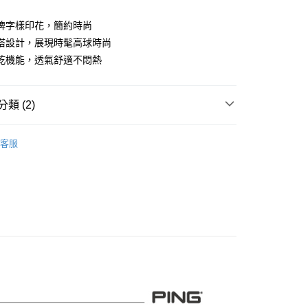
業儲蓄銀行
台北富邦商業銀行
華商業銀行
兆豐國際商業銀行
牌字樣印花，簡約時尚
小企業銀行
台中商業銀行
搭設計，展現時髦高球時尚
台灣）商業銀行
華泰商業銀行
乾機能，透氣舒適不悶熱
業銀行
遠東國際商業銀行
業銀行
永豐商業銀行
業銀行
星展（台灣）商業銀行
類 (2)
際商業銀行
中國信託商業銀行
天信用卡公司
系列
男裝
短袖上衣
客服
品
男裝
短袖上衣
付款
0，滿NT$1,000(含以上)免運費
先付款)
0，滿NT$1,000(含以上)免運費
付款
0，滿NT$1,000(含以上)免運費
(先付款)
0，滿NT$1,000(含以上)免運費