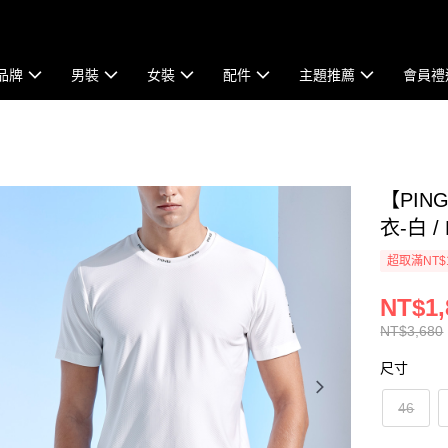
品牌
男裝
女裝
配件
主題推薦
會員禮
【PI
衣-白 / 
超取滿NT$
NT$1,
NT$3,680
尺寸
46