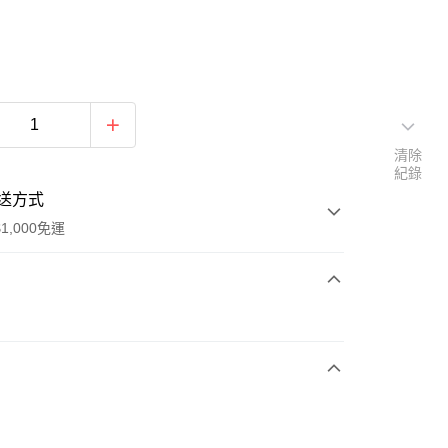
清除
紀錄
送方式
1,000免運
次付款
期付款
0 利率 每期
NT$613
21家銀行
庫商業銀行
第一商業銀行
付款
業銀行
彰化商業銀行