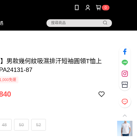
0
遇
NG】男款幾何紋吸濕排汗短袖圓領T恤上
PA24131-87
1,000免運
840
48
50
52