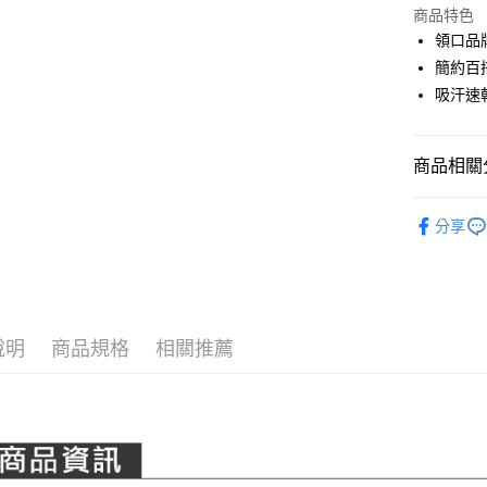
LINE Pay
上海商
商品特色
國泰世
領口品
Apple Pay
臺灣中
簡約百
匯豐（
全盈+PAY
吸汗速
聯邦商
元大商
ATM付款
玉山商
商品相關分
台新國
台灣樂
運送方式
PING｜全
分享
全系列商
全家取貨
每筆NT$8
全家取貨 (
每筆NT$8
說明
商品規格
相關推薦
7-11取貨
每筆NT$8
7-11取貨 
每筆NT$8