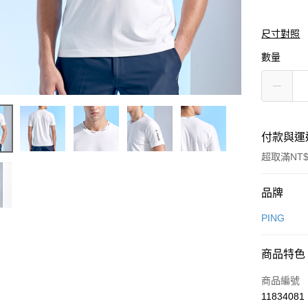
尺寸對照
數量
付款與運
超取滿NT$
付款方式
品牌
信用卡一
PING
信用卡分
商品特色
3 期 
商品編號
合作金
超商取貨
11834081
華南商