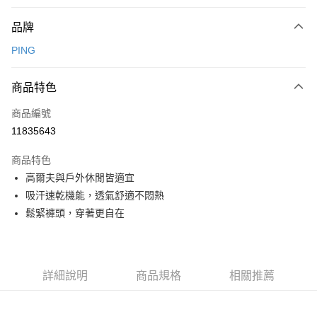
付款方式
品牌
信用卡一次付款
PING
信用卡分期付款
3 期 0 利率 每期
NT$730
21家銀行
商品特色
合作金庫商業銀行
第一商業銀行
超商取貨付款
商品編號
華南商業銀行
彰化商業銀行
11835643
LINE Pay
上海商業儲蓄銀行
台北富邦商業銀行
國泰世華商業銀行
兆豐國際商業銀行
商品特色
Apple Pay
臺灣中小企業銀行
台中商業銀行
高爾夫與戶外休閒皆適宜
匯豐（台灣）商業銀行
華泰商業銀行
全盈+PAY
吸汗速乾機能，透氣舒適不悶熱
聯邦商業銀行
遠東國際商業銀行
元大商業銀行
永豐商業銀行
鬆緊褲頭，穿著更自在
ATM付款
玉山商業銀行
星展（台灣）商業銀行
台新國際商業銀行
中國信託商業銀行
運送方式
台灣樂天信用卡公司
全家取貨付款
詳細說明
商品規格
相關推薦
每筆NT$80，滿NT$1,000(含以上)免運費