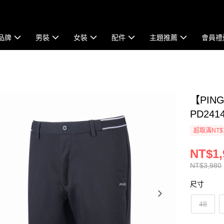
品牌
男裝
女裝
配件
主題推薦
會員禮
【PI
PD2414
超取滿NT$
NT$1,
NT$3,980
尺寸
48