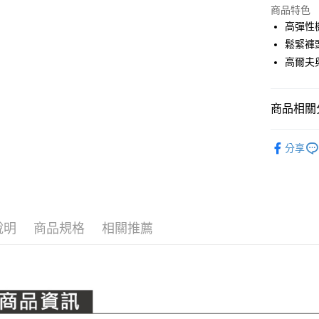
LINE Pay
上海商
商品特色
國泰世
高彈性
Apple Pay
臺灣中
鬆緊褲
匯豐（
全盈+PAY
高爾夫
聯邦商
元大商
ATM付款
玉山商
商品相關分
台新國
台灣樂
運送方式
PING｜全
分享
全系列商
全家取貨
每筆NT$8
全家取貨 (
每筆NT$8
說明
商品規格
相關推薦
7-11取貨
每筆NT$8
7-11取貨 
每筆NT$8