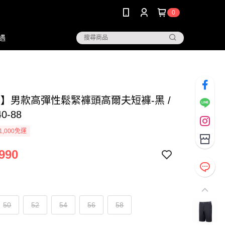
0
遇
NG】男款高彈性鬆緊褲頭高爾夫短褲-黑 /
0-88
1,000免運
990
50
52
54
56
58