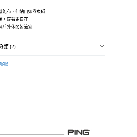
業儲蓄銀行
台北富邦商業銀行
華商業銀行
兆豐國際商業銀行
機能布，伸縮自如零束縛
小企業銀行
台中商業銀行
頭，穿著更自在
台灣）商業銀行
華泰商業銀行
與戶外休閒皆適宜
業銀行
遠東國際商業銀行
業銀行
永豐商業銀行
業銀行
星展（台灣）商業銀行
類 (2)
際商業銀行
中國信託商業銀行
天信用卡公司
系列
男裝
短褲
客服
品
男裝
短褲
付款
0，滿NT$1,000(含以上)免運費
先付款)
0，滿NT$1,000(含以上)免運費
付款
0，滿NT$1,000(含以上)免運費
(先付款)
0，滿NT$1,000(含以上)免運費