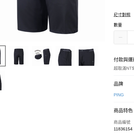
尺寸對照
數量
付款與運
超取滿NT$
付款方式
品牌
信用卡一
PING
信用卡分
商品特色
3 期 
商品編號
合作金
超商取貨
11836154
華南商