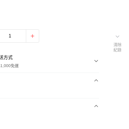
清除
紀錄
送方式
1,000免運
次付款
期付款
0 利率 每期
NT$663
21家銀行
庫商業銀行
第一商業銀行
付款
業銀行
彰化商業銀行