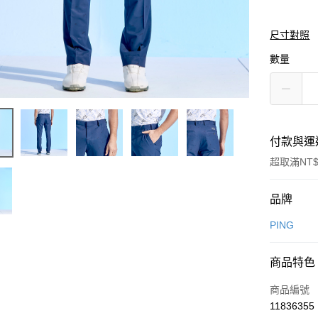
尺寸對照
數量
付款與運
超取滿NT$
付款方式
品牌
信用卡一
PING
信用卡分
商品特色
3 期 
商品編號
合作金
超商取貨
11836355
華南商