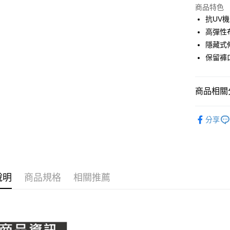
LINE Pay
上海商
商品特色
國泰世
抗UV
Apple Pay
臺灣中
高彈性
匯豐（
全盈+PAY
隱藏式
聯邦商
保留褲
元大商
ATM付款
玉山商
台新國
商品相關分
台灣樂
運送方式
PING｜全
全家取貨
分享
OUTLET
每筆NT$8
全系列商
全家取貨 (
每筆NT$8
說明
商品規格
相關推薦
7-11取貨
每筆NT$8
7-11取貨 
每筆NT$8