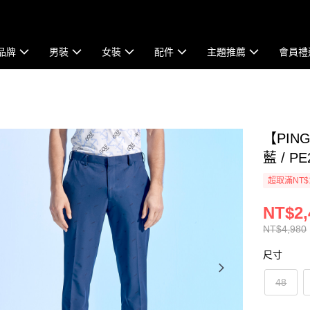
品牌
男裝
女裝
配件
主題推薦
會員禮
【PI
藍 / PE
超取滿NT$
NT$2,
NT$4,980
尺寸
48