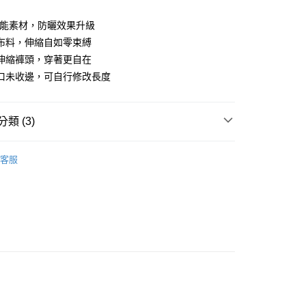
業儲蓄銀行
台北富邦商業銀行
華商業銀行
兆豐國際商業銀行
機能素材，防曬效果升級
小企業銀行
台中商業銀行
布料，伸縮自如零束縛
台灣）商業銀行
華泰商業銀行
伸縮褲頭，穿著更自在
業銀行
遠東國際商業銀行
口未收邊，可自行修改長度
業銀行
永豐商業銀行
業銀行
星展（台灣）商業銀行
際商業銀行
中國信託商業銀行
類 (3)
天信用卡公司
系列
男裝
長褲
付款
客服
專區
PING｜SALE促銷
0，滿NT$1,000(含以上)免運費
品
男裝
長褲
先付款)
0，滿NT$1,000(含以上)免運費
付款
0，滿NT$1,000(含以上)免運費
(先付款)
0，滿NT$1,000(含以上)免運費