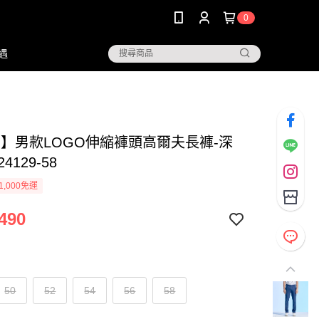
0
遇
NG】男款LOGO伸縮褲頭高爾夫長褲-深
24129-58
1,000免運
490
50
52
54
56
58