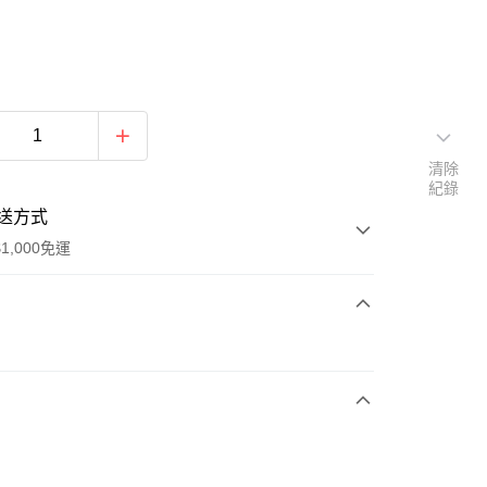
清除
紀錄
送方式
1,000免運
次付款
期付款
0 利率 每期
NT$830
21家銀行
庫商業銀行
第一商業銀行
付款
業銀行
彰化商業銀行