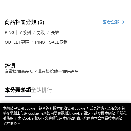
商品相關分類 (3)
查看全部
PING｜全系列
男裝
長褲
OUTLET專區
PING｜SALE促銷
評價
喜歡這個商品嗎？購買後給他一個好評吧
本分類熱銷
全站排行
本網站中使用 cookie，欲查詢有關本網站使用 cookie 方式之詳情，及若您不希
熱門標籤
望在電腦上使用 cookie 時應如何變更電腦的 cookie 設定，請參閱本網站「
隱私
權條款
」之 Cookie 聲明。您繼續使用本網站即表示您同意本公司得按本網站使
用條款之 Cookie 聲明使用 cookie。
了解更多 >