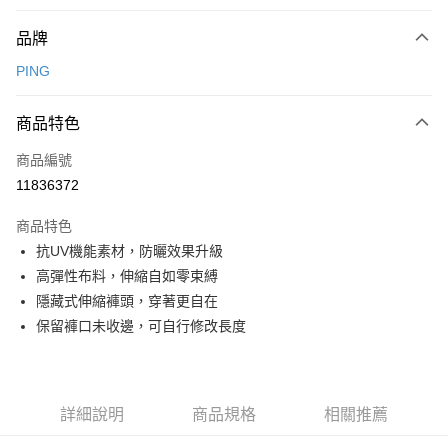
付款方式
品牌
信用卡一次付款
PING
信用卡分期付款
3 期 0 利率 每期
NT$830
21家銀行
商品特色
合作金庫商業銀行
第一商業銀行
超商取貨付款
商品編號
華南商業銀行
彰化商業銀行
11836372
LINE Pay
上海商業儲蓄銀行
台北富邦商業銀行
國泰世華商業銀行
兆豐國際商業銀行
商品特色
Apple Pay
臺灣中小企業銀行
台中商業銀行
抗UV機能素材，防曬效果升級
匯豐（台灣）商業銀行
華泰商業銀行
全盈+PAY
高彈性布料，伸縮自如零束縛
聯邦商業銀行
遠東國際商業銀行
元大商業銀行
永豐商業銀行
隱藏式伸縮褲頭，穿著更自在
ATM付款
玉山商業銀行
星展（台灣）商業銀行
保留褲口未收邊，可自行修改長度
台新國際商業銀行
中國信託商業銀行
運送方式
台灣樂天信用卡公司
全家取貨付款
每筆NT$80，滿NT$1,000(含以上)免運費
詳細說明
商品規格
相關推薦