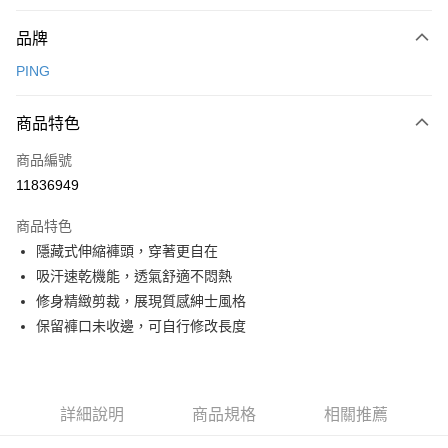
付款方式
品牌
信用卡一次付款
PING
信用卡分期付款
3 期 0 利率 每期
NT$780
21家銀行
商品特色
合作金庫商業銀行
第一商業銀行
超商取貨付款
商品編號
華南商業銀行
彰化商業銀行
11836949
LINE Pay
上海商業儲蓄銀行
台北富邦商業銀行
國泰世華商業銀行
兆豐國際商業銀行
商品特色
Apple Pay
臺灣中小企業銀行
台中商業銀行
隱藏式伸縮褲頭，穿著更自在
匯豐（台灣）商業銀行
華泰商業銀行
全盈+PAY
吸汗速乾機能，透氣舒適不悶熱
聯邦商業銀行
遠東國際商業銀行
元大商業銀行
永豐商業銀行
修身精緻剪裁，展現質感紳士風格
ATM付款
玉山商業銀行
星展（台灣）商業銀行
保留褲口未收邊，可自行修改長度
台新國際商業銀行
中國信託商業銀行
運送方式
台灣樂天信用卡公司
全家取貨付款
每筆NT$80，滿NT$1,000(含以上)免運費
詳細說明
商品規格
相關推薦