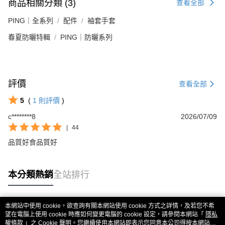
商品相關分類 (3)
查看全部
PING｜全系列
配件
袖套手套
春夏防曬特輯
PING｜防曬系列
評價
查看全部
5
(
1
則評價
)
c********8
2026/07/09
|
44
品質好食品質好
本分類熱銷
全站排行
本網站中使用 cookie，欲查詢有關本網站使用 cookie 方式之詳情，及若您不希
熱門標籤
望在電腦上使用 cookie 時應如何變更電腦的 cookie 設定，請參閱本網站「
隱私
權條款
」之 Cookie 聲明。您繼續使用本網站即表示您同意本公司得按本網站使