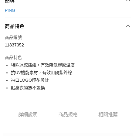
品牌
信用卡一次付款
PING
信用卡分期付款
3 期 0 利率 每期
NT$228
21家銀行
商品特色
合作金庫商業銀行
第一商業銀行
超商取貨付款
商品編號
華南商業銀行
彰化商業銀行
11837052
LINE Pay
上海商業儲蓄銀行
台北富邦商業銀行
國泰世華商業銀行
兆豐國際商業銀行
商品特色
Apple Pay
臺灣中小企業銀行
台中商業銀行
特殊冰涼纖維，有效降低體感溫度
匯豐（台灣）商業銀行
華泰商業銀行
全盈+PAY
抗UV機能素材，有效阻隔紫外線
聯邦商業銀行
遠東國際商業銀行
元大商業銀行
永豐商業銀行
袖口LOGO印花設計
ATM付款
玉山商業銀行
星展（台灣）商業銀行
貼身衣物恕不退換
台新國際商業銀行
中國信託商業銀行
運送方式
台灣樂天信用卡公司
全家取貨付款
每筆NT$80，滿NT$1,000(含以上)免運費
詳細說明
商品規格
相關推薦
全家取貨 (先付款)
每筆NT$80，滿NT$1,000(含以上)免運費