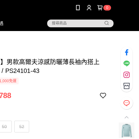
0
遇
NG】男款高爾夫涼感防曬薄長袖內搭上
/ PS24101-43
1,000免運
788
50
52