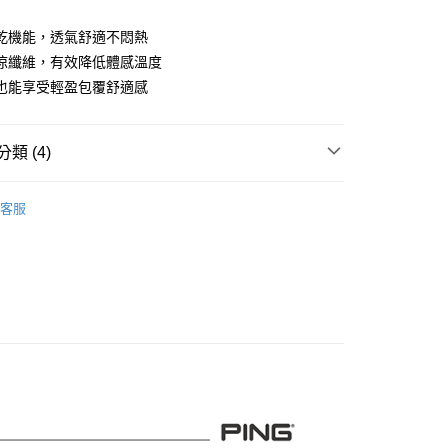
業儲蓄銀行
台北富邦商業銀行
華商業銀行
兆豐國際商業銀行
乾機能，透氣舒適不悶熱
小企業銀行
台中商業銀行
涼纖維，有效降低體感溫度
台灣）商業銀行
華泰商業銀行
也能享受輕盈包覆舒適感
業銀行
遠東國際商業銀行
業銀行
永豐商業銀行
業銀行
星展（台灣）商業銀行
類 (4)
際商業銀行
中國信託商業銀行
天信用卡公司
系列
男裝
長袖上衣
客服
專區
PING｜SALE促銷
付款
0，滿NT$1,000(含以上)免運費
特輯
PING｜防曬系列
先付款)
品
男裝
長袖上衣
0，滿NT$1,000(含以上)免運費
付款
0，滿NT$1,000(含以上)免運費
(先付款)
0，滿NT$1,000(含以上)免運費