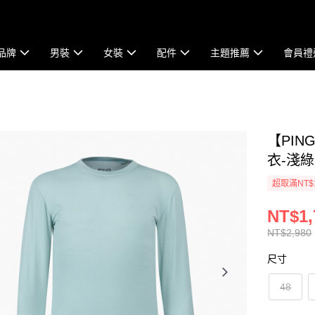
品牌
男裝
女裝
配件
主題推薦
會員禮
【PI
衣-淺綠 
超取滿NT$
NT$1,
NT$2,980
尺寸
48