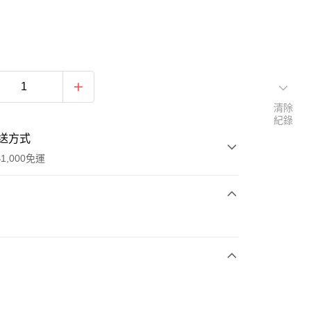
清除
紀錄
送方式
1,000免運
次付款
期付款
0 利率 每期
NT$596
21家銀行
庫商業銀行
第一商業銀行
付款
業銀行
彰化商業銀行