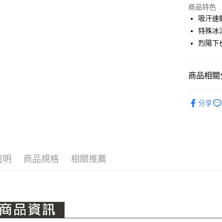
LINE Pay
上海商
商品特色
國泰世
吸汗速
Apple Pay
臺灣中
特殊冰
匯豐（
全盈+PAY
烈陽下
聯邦商
元大商
ATM付款
玉山商
商品相關分
台新國
台灣樂
運送方式
PING｜全
分享
OUTLET
全家取貨
每筆NT$8
春夏防曬
全家取貨 (
全系列商
每筆NT$8
說明
商品規格
相關推薦
7-11取貨
每筆NT$8
7-11取貨 
每筆NT$8