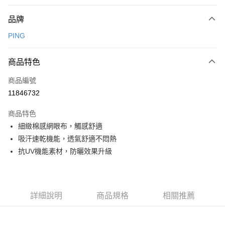
付款方式
品牌
信用卡一次付款
PING
信用卡分期付款
3 期 0 利率 每期
NT$780
21家銀行
商品特色
合作金庫商業銀行
第一商業銀行
超商取貨付款
商品編號
華南商業銀行
彰化商業銀行
11846732
LINE Pay
上海商業儲蓄銀行
台北富邦商業銀行
國泰世華商業銀行
兆豐國際商業銀行
商品特色
Apple Pay
臺灣中小企業銀行
台中商業銀行
細緻棉感網眼布，觸感舒適
匯豐（台灣）商業銀行
華泰商業銀行
全盈+PAY
吸汗速乾機能，透氣舒適不悶熱
聯邦商業銀行
遠東國際商業銀行
元大商業銀行
永豐商業銀行
抗UV機能素材，防曬效果升級
ATM付款
玉山商業銀行
星展（台灣）商業銀行
台新國際商業銀行
中國信託商業銀行
運送方式
台灣樂天信用卡公司
全家取貨付款
詳細說明
商品規格
相關推薦
每筆NT$80，滿NT$1,000(含以上)免運費