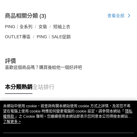
商品相關分類 (3)
查看全部
PING｜全系列
女裝
短袖上衣
OUTLET專區
PING｜SALE促銷
評價
喜歡這個商品嗎？購買後給他一個好評吧
本分類熱銷
全站排行
本網站中使用 cookie，欲查詢有關本網站使用 cookie 方式之詳情，及若您不希
熱門標籤
望在電腦上使用 cookie 時應如何變更電腦的 cookie 設定，請參閱本網站「
隱私
權條款
」之 Cookie 聲明。您繼續使用本網站即表示您同意本公司得按本網站使
用條款之 Cookie 聲明使用 cookie。
了解更多 >