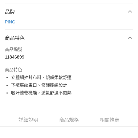
付款方式
品牌
信用卡一次付款
PING
信用卡分期付款
3 期 0 利率 每期
NT$730
21家銀行
商品特色
合作金庫商業銀行
第一商業銀行
超商取貨付款
商品編號
華南商業銀行
彰化商業銀行
11846899
LINE Pay
上海商業儲蓄銀行
台北富邦商業銀行
國泰世華商業銀行
兆豐國際商業銀行
商品特色
Apple Pay
臺灣中小企業銀行
台中商業銀行
立體細抽針布料，親膚柔軟舒適
匯豐（台灣）商業銀行
華泰商業銀行
全盈+PAY
下襬羅紋束口、修飾腰線設計
聯邦商業銀行
遠東國際商業銀行
元大商業銀行
永豐商業銀行
吸汗速乾機能，透氣舒適不悶熱
ATM付款
玉山商業銀行
星展（台灣）商業銀行
台新國際商業銀行
中國信託商業銀行
運送方式
台灣樂天信用卡公司
全家取貨付款
詳細說明
商品規格
相關推薦
每筆NT$80，滿NT$1,000(含以上)免運費