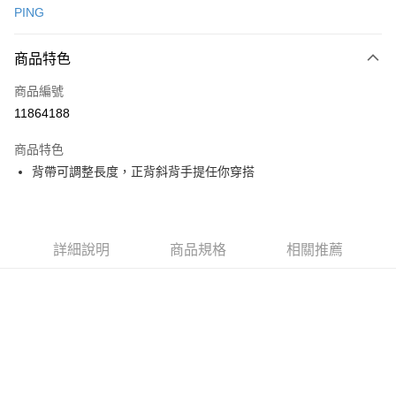
PING
信用卡分期付款
3 期 0 利率 每期
NT$996
21家銀行
商品特色
合作金庫商業銀行
第一商業銀行
超商取貨付款
商品編號
華南商業銀行
彰化商業銀行
11864188
LINE Pay
上海商業儲蓄銀行
台北富邦商業銀行
國泰世華商業銀行
兆豐國際商業銀行
商品特色
Apple Pay
臺灣中小企業銀行
台中商業銀行
背帶可調整長度，正背斜背手提任你穿搭
匯豐（台灣）商業銀行
華泰商業銀行
全盈+PAY
聯邦商業銀行
遠東國際商業銀行
元大商業銀行
永豐商業銀行
ATM付款
玉山商業銀行
星展（台灣）商業銀行
詳細說明
商品規格
相關推薦
台新國際商業銀行
中國信託商業銀行
運送方式
台灣樂天信用卡公司
全家取貨付款
每筆NT$80，滿NT$1,000(含以上)免運費
全家取貨 (先付款)
每筆NT$80，滿NT$1,000(含以上)免運費