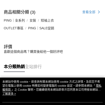
商品相關分類 (3)
查看全部
PING｜全系列
女裝
短袖上衣
OUTLET專區
PING｜SALE促銷
評價
喜歡這個商品嗎？購買後給他一個好評吧
本分類熱銷
全站排行
本網站中使用 cookie，欲查詢有關本網站使用 cookie 方式之詳情，及若您不希
熱門標籤
望在電腦上使用 cookie 時應如何變更電腦的 cookie 設定，請參閱本網站「
隱私
權條款
」之 Cookie 聲明。您繼續使用本網站即表示您同意本公司得按本網站使
用條款之 Cookie 聲明使用 cookie。
了解更多 >