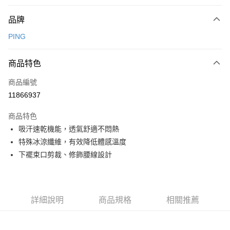
付款方式
品牌
信用卡一次付款
PING
信用卡分期付款
3 期 0 利率 每期
NT$780
21家銀行
商品特色
合作金庫商業銀行
第一商業銀行
超商取貨付款
商品編號
華南商業銀行
彰化商業銀行
11866937
LINE Pay
上海商業儲蓄銀行
台北富邦商業銀行
國泰世華商業銀行
兆豐國際商業銀行
商品特色
Apple Pay
臺灣中小企業銀行
台中商業銀行
吸汗速乾機能，透氣舒適不悶熱
匯豐（台灣）商業銀行
華泰商業銀行
全盈+PAY
特殊冰涼纖維，有效降低體感溫度
聯邦商業銀行
遠東國際商業銀行
元大商業銀行
永豐商業銀行
下襬束口剪裁、修飾腰線設計
ATM付款
玉山商業銀行
星展（台灣）商業銀行
台新國際商業銀行
中國信託商業銀行
運送方式
台灣樂天信用卡公司
全家取貨付款
詳細說明
商品規格
相關推薦
每筆NT$80，滿NT$1,000(含以上)免運費