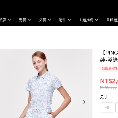
品牌
男裝
女裝
配件
主題推薦
會員禮
【PI
裝-淺綠 
超取滿NT$
NT$2,
NT$5,380
尺寸
46