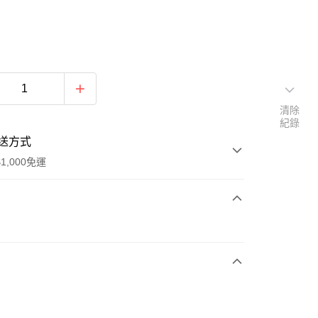
清除
紀錄
送方式
1,000免運
次付款
期付款
0 利率 每期
NT$896
21家銀行
庫商業銀行
第一商業銀行
付款
業銀行
彰化商業銀行