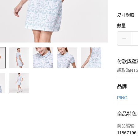
尺寸對照
數量
付款與運
超取滿NT$
付款方式
品牌
信用卡一
PING
信用卡分
商品特色
3 期 
商品編號
合作金
超商取貨
11867196
華南商