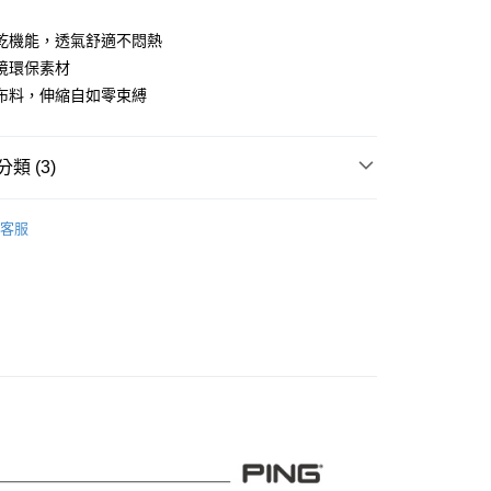
業儲蓄銀行
台北富邦商業銀行
華商業銀行
兆豐國際商業銀行
乾機能，透氣舒適不悶熱
小企業銀行
台中商業銀行
境環保素材
台灣）商業銀行
華泰商業銀行
布料，伸縮自如零束縛
業銀行
遠東國際商業銀行
業銀行
永豐商業銀行
業銀行
星展（台灣）商業銀行
類 (3)
際商業銀行
中國信託商業銀行
天信用卡公司
系列
女裝
短袖上衣
客服
專區
PING｜SALE促銷
付款
0，滿NT$1,000(含以上)免運費
品
女裝
短袖上衣
先付款)
0，滿NT$1,000(含以上)免運費
付款
0，滿NT$1,000(含以上)免運費
(先付款)
0，滿NT$1,000(含以上)免運費