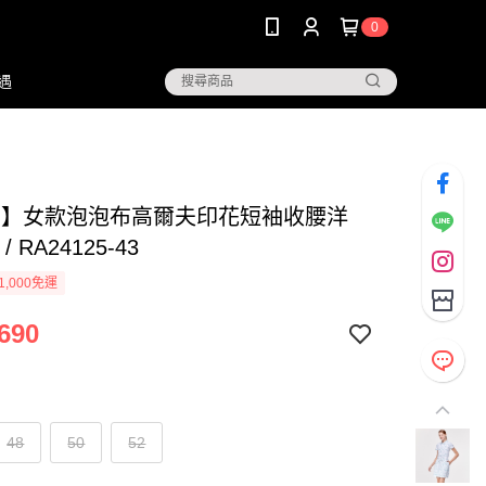
0
遇
NG】女款泡泡布高爾夫印花短袖收腰洋
/ RA24125-43
1,000免運
690
48
50
52