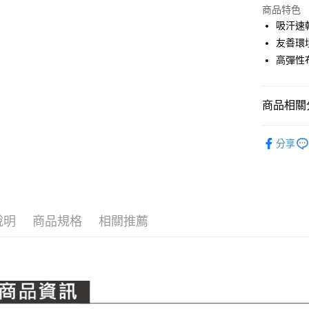
LINE Pay
上海商
商品特色
國泰世
吸汗速
Apple Pay
臺灣中
友善環
匯豐（
全盈+PAY
高彈性
聯邦商
元大商
ATM付款
玉山商
商品相關分
台新國
台灣樂
運送方式
PING｜全
分享
OUTLET
全家取貨
每筆NT$8
全系列商
全家取貨 (
每筆NT$8
說明
商品規格
相關推薦
7-11取貨
每筆NT$8
7-11取貨 
每筆NT$8