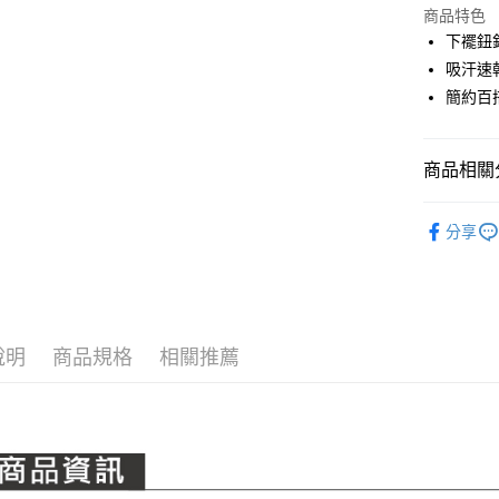
LINE Pay
上海商
商品特色
國泰世
下襬鈕
Apple Pay
臺灣中
吸汗速
匯豐（
全盈+PAY
簡約百
聯邦商
元大商
ATM付款
玉山商
商品相關分
台新國
台灣樂
運送方式
PING｜全
分享
OUTLET
全家取貨
每筆NT$8
全系列商
全家取貨 (
每筆NT$8
說明
商品規格
相關推薦
7-11取貨
每筆NT$8
7-11取貨 
每筆NT$8