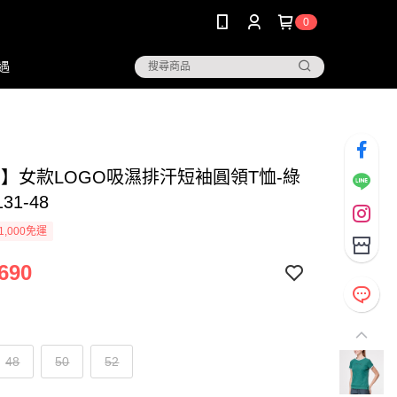
0
遇
NG】女款LOGO吸濕排汗短袖圓領T恤-綠
131-48
1,000免運
690
48
50
52