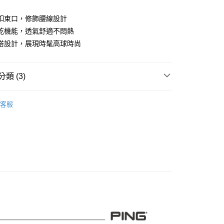
業儲蓄銀行
台北富邦商業銀行
華商業銀行
兆豐國際商業銀行
釦束口，修飾腰線設計
小企業銀行
台中商業銀行
乾機能，透氣舒適不悶熱
台灣）商業銀行
華泰商業銀行
搭設計，展現時髦高球時尚
業銀行
遠東國際商業銀行
業銀行
永豐商業銀行
業銀行
星展（台灣）商業銀行
類 (3)
際商業銀行
中國信託商業銀行
天信用卡公司
系列
女裝
短袖上衣
客服
專區
PING｜SALE促銷
付款
0，滿NT$1,000(含以上)免運費
品
女裝
短袖上衣
先付款)
0，滿NT$1,000(含以上)免運費
付款
0，滿NT$1,000(含以上)免運費
(先付款)
0，滿NT$1,000(含以上)免運費