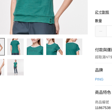
尺寸對照
數量
付款與運
超取滿NT$
付款方式
品牌
信用卡一
PING
信用卡分
商品特色
3 期 
商品編號
合作金
超商取貨
11867538
華南商