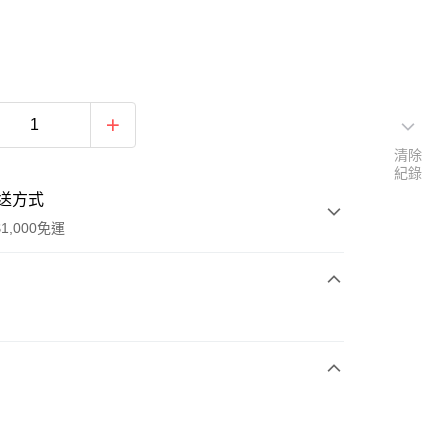
清除
紀錄
送方式
1,000免運
次付款
期付款
0 利率 每期
NT$563
21家銀行
庫商業銀行
第一商業銀行
付款
業銀行
彰化商業銀行