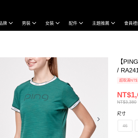
品牌
男裝
女裝
配件
主題推薦
會員禮
【PI
/ RA24
超取滿NT$
NT$1,
NT$3,380
尺寸
46