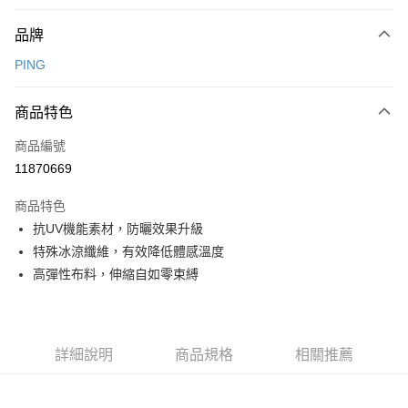
付款方式
品牌
信用卡一次付款
PING
信用卡分期付款
3 期 0 利率 每期
NT$1,163
21家銀行
商品特色
合作金庫商業銀行
第一商業銀行
超商取貨付款
商品編號
華南商業銀行
彰化商業銀行
11870669
LINE Pay
上海商業儲蓄銀行
台北富邦商業銀行
國泰世華商業銀行
兆豐國際商業銀行
商品特色
Apple Pay
臺灣中小企業銀行
台中商業銀行
抗UV機能素材，防曬效果升級
匯豐（台灣）商業銀行
華泰商業銀行
全盈+PAY
特殊冰涼纖維，有效降低體感溫度
聯邦商業銀行
遠東國際商業銀行
元大商業銀行
永豐商業銀行
高彈性布料，伸縮自如零束縛
ATM付款
玉山商業銀行
星展（台灣）商業銀行
台新國際商業銀行
中國信託商業銀行
運送方式
台灣樂天信用卡公司
全家取貨付款
詳細說明
商品規格
相關推薦
每筆NT$80，滿NT$1,000(含以上)免運費