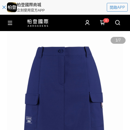
柏登國際商城
開啟APP
立刻使用官方APP
0
1
/
7