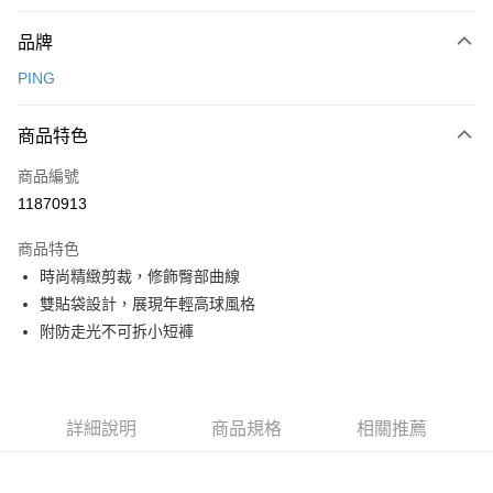
付款方式
品牌
信用卡一次付款
PING
信用卡分期付款
3 期 0 利率 每期
NT$730
21家銀行
商品特色
合作金庫商業銀行
第一商業銀行
超商取貨付款
商品編號
華南商業銀行
彰化商業銀行
11870913
LINE Pay
上海商業儲蓄銀行
台北富邦商業銀行
國泰世華商業銀行
兆豐國際商業銀行
商品特色
Apple Pay
臺灣中小企業銀行
台中商業銀行
時尚精緻剪裁，修飾臀部曲線
匯豐（台灣）商業銀行
華泰商業銀行
全盈+PAY
雙貼袋設計，展現年輕高球風格
聯邦商業銀行
遠東國際商業銀行
元大商業銀行
永豐商業銀行
附防走光不可拆小短褲
ATM付款
玉山商業銀行
星展（台灣）商業銀行
台新國際商業銀行
中國信託商業銀行
運送方式
台灣樂天信用卡公司
全家取貨付款
詳細說明
商品規格
相關推薦
每筆NT$80，滿NT$1,000(含以上)免運費