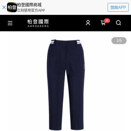
柏登國際商城
開啟APP
立刻使用官方APP
0
1
/
6