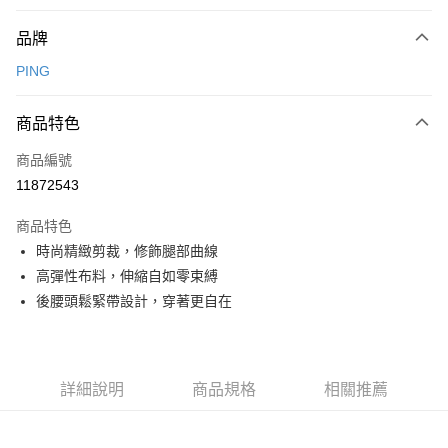
付款方式
品牌
信用卡一次付款
PING
信用卡分期付款
3 期 0 利率 每期
NT$996
21家銀行
商品特色
合作金庫商業銀行
第一商業銀行
超商取貨付款
商品編號
華南商業銀行
彰化商業銀行
11872543
LINE Pay
上海商業儲蓄銀行
台北富邦商業銀行
國泰世華商業銀行
兆豐國際商業銀行
商品特色
Apple Pay
臺灣中小企業銀行
台中商業銀行
時尚精緻剪裁，修飾腿部曲線
匯豐（台灣）商業銀行
華泰商業銀行
全盈+PAY
高彈性布料，伸縮自如零束縛
聯邦商業銀行
遠東國際商業銀行
元大商業銀行
永豐商業銀行
後腰頭鬆緊帶設計，穿著更自在
ATM付款
玉山商業銀行
星展（台灣）商業銀行
台新國際商業銀行
中國信託商業銀行
運送方式
台灣樂天信用卡公司
全家取貨付款
詳細說明
商品規格
相關推薦
每筆NT$80，滿NT$1,000(含以上)免運費