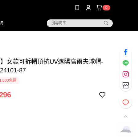
0
遇
NG】女款可拆帽頂抗UV遮陽高爾夫球帽-
24101-87
1,000免運
296