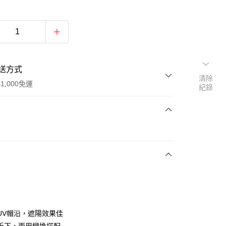
送方式
清除
1,000免運
紀錄
次付款
期付款
0 利率 每期
NT$765
21家銀行
庫商業銀行
第一商業銀行
付款
業銀行
彰化商業銀行
業儲蓄銀行
台北富邦商業銀行
華商業銀行
兆豐國際商業銀行
UV帽沿，遮陽效果佳
小企業銀行
台中商業銀行