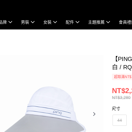
品牌
男裝
女裝
配件
主題推薦
會員禮
【PI
白 / RQ
超取滿NT$
NT$2,
NT$3,280
尺寸
44