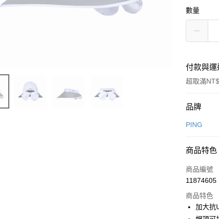
數量
付款與運
超取滿NT$
付款方式
品牌
信用卡一
PING
信用卡分
商品特色
3 期 
商品編號
合作金
超商取貨
11874605
華南商
LINE Pay
上海商
商品特色
國泰世
加大抗
Apple Pay
臺灣中