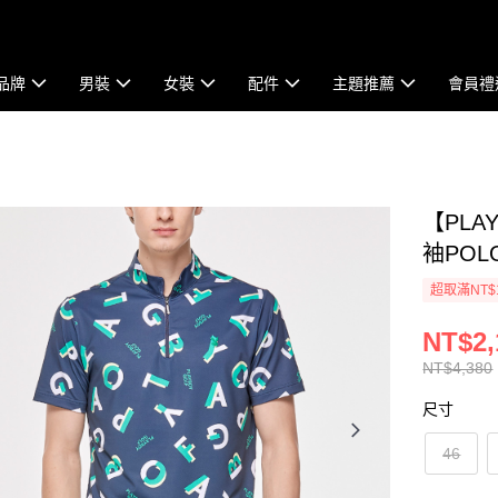
品牌
男裝
女裝
配件
主題推薦
會員禮
【PLA
袖POLO
超取滿NT$
NT$2,
NT$4,380
尺寸
46