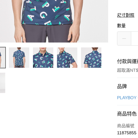
尺寸對照
數量
付款與運
超取滿NT$
付款方式
品牌
信用卡一
PLAYBOY
信用卡分
商品特色
3 期 
商品編號
合作金
超商取貨
11875855
華南商