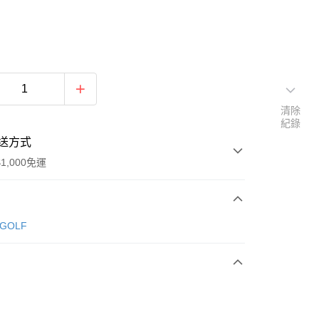
清除
紀錄
送方式
1,000免運
次付款
 GOLF
期付款
0 利率 每期
NT$730
21家銀行
庫商業銀行
第一商業銀行
付款
業銀行
彰化商業銀行