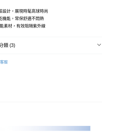
業儲蓄銀行
台北富邦商業銀行
華商業銀行
兆豐國際商業銀行
搭設計，展現時髦高球時尚
小企業銀行
台中商業銀行
乾機能，常保舒適不悶熱
台灣）商業銀行
華泰商業銀行
機能素材，有效阻隔紫外線
業銀行
遠東國際商業銀行
業銀行
永豐商業銀行
業銀行
星展（台灣）商業銀行
類 (3)
際商業銀行
中國信託商業銀行
天信用卡公司
Y｜全系列
男裝
短袖上衣
客服
專區
PLAYBOY｜SALE促銷
付款
0，滿NT$1,000(含以上)免運費
品
男裝
短袖上衣
先付款)
0，滿NT$1,000(含以上)免運費
付款
0，滿NT$1,000(含以上)免運費
(先付款)
0，滿NT$1,000(含以上)免運費