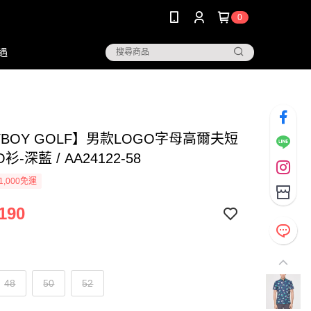
0
遇
YBOY GOLF】男款LOGO字母高爾夫短
衫-深藍 / AA24122-58
1,000免運
190
48
50
52