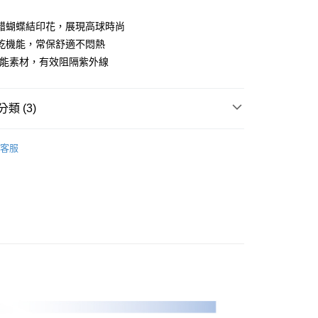
業儲蓄銀行
台北富邦商業銀行
華商業銀行
兆豐國際商業銀行
錯蝴蝶結印花，展現高球時尚
小企業銀行
台中商業銀行
乾機能，常保舒適不悶熱
台灣）商業銀行
華泰商業銀行
機能素材，有效阻隔紫外線
業銀行
遠東國際商業銀行
業銀行
永豐商業銀行
業銀行
星展（台灣）商業銀行
類 (3)
際商業銀行
中國信託商業銀行
天信用卡公司
Y｜全系列
男裝
短袖上衣
客服
專區
PLAYBOY｜SALE促銷
付款
0，滿NT$1,000(含以上)免運費
品
男裝
短袖上衣
先付款)
0，滿NT$1,000(含以上)免運費
付款
0，滿NT$1,000(含以上)免運費
(先付款)
0，滿NT$1,000(含以上)免運費