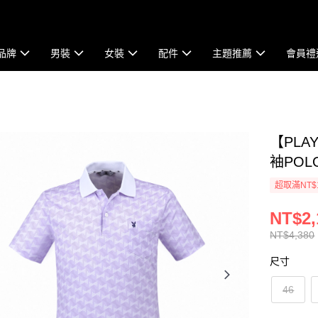
品牌
男裝
女裝
配件
主題推薦
會員禮
【PLA
袖POLO
超取滿NT$
NT$2,
NT$4,380
尺寸
46