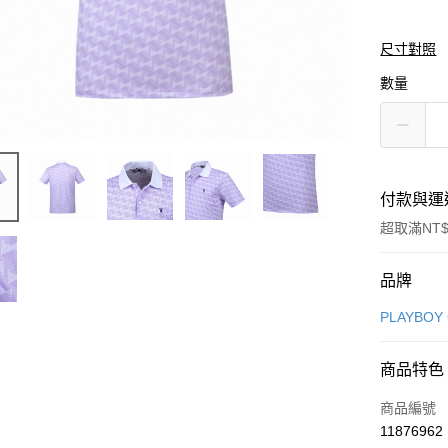
尺寸對照
數量
付款與運
超取滿NT$
付款方式
品牌
信用卡一
PLAYBOY
信用卡分
商品特色
3 期 
商品編號
合作金
超商取貨
11876962
華南商