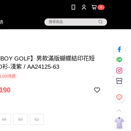
0
遇
YBOY GOLF】男款滿版蝴蝶結印花短
衫-淺紫 / AA24125-63
1,000免運
190
48
50
52