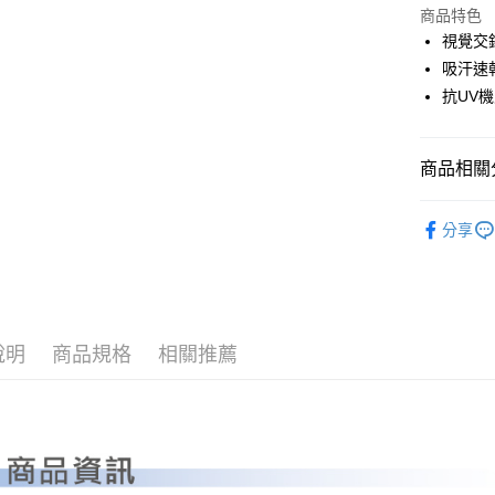
LINE Pay
上海商
商品特色
國泰世
視覺交
Apple Pay
臺灣中
吸汗速
匯豐（
全盈+PAY
抗UV
聯邦商
元大商
ATM付款
玉山商
商品相關分
台新國
台灣樂
運送方式
PLAYBO
分享
OUTLET
全家取貨
每筆NT$8
全系列商
全家取貨 (
每筆NT$8
說明
商品規格
相關推薦
7-11取貨
每筆NT$8
7-11取貨 
每筆NT$8