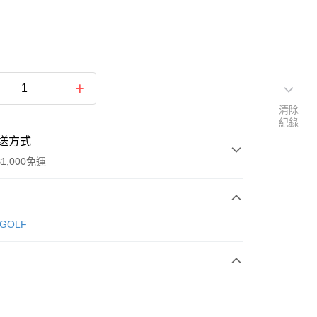
清除
紀錄
送方式
1,000免運
次付款
 GOLF
期付款
0 利率 每期
NT$730
21家銀行
庫商業銀行
第一商業銀行
付款
業銀行
彰化商業銀行