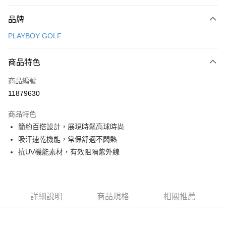
付款方式
品牌
信用卡一次付款
PLAYBOY GOLF
信用卡分期付款
3 期 0 利率 每期
NT$730
21家銀行
商品特色
合作金庫商業銀行
第一商業銀行
超商取貨付款
商品編號
華南商業銀行
彰化商業銀行
11879630
LINE Pay
上海商業儲蓄銀行
台北富邦商業銀行
國泰世華商業銀行
兆豐國際商業銀行
商品特色
Apple Pay
臺灣中小企業銀行
台中商業銀行
簡約百搭設計，展現時髦高球時尚
匯豐（台灣）商業銀行
華泰商業銀行
全盈+PAY
吸汗速乾機能，常保舒適不悶熱
聯邦商業銀行
遠東國際商業銀行
元大商業銀行
永豐商業銀行
抗UV機能素材，有效阻隔紫外線
ATM付款
玉山商業銀行
星展（台灣）商業銀行
台新國際商業銀行
中國信託商業銀行
運送方式
台灣樂天信用卡公司
全家取貨付款
詳細說明
商品規格
相關推薦
每筆NT$80，滿NT$1,000(含以上)免運費