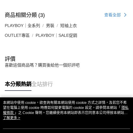
商品相關分類 (3)
查看全部
PLAYBOY｜全系列
男裝
短袖上衣
OUTLET專區
PLAYBOY｜SALE促銷
評價
喜歡這個商品嗎？購買後給他一個好評吧
本分類熱銷
全站排行
本網站中使用 cookie，欲查詢有關本網站使用 cookie 方式之詳情，及若您不希
熱門標籤
望在電腦上使用 cookie 時應如何變更電腦的 cookie 設定，請參閱本網站「
隱私
權條款
」之 Cookie 聲明。您繼續使用本網站即表示您同意本公司得按本網站使
用條款之 Cookie 聲明使用 cookie。
了解更多 >