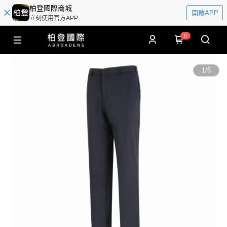
柏登國際商城
開啟APP
立刻使用官方APP
0
1
/
6