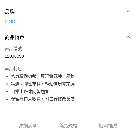
付款方式
品牌
信用卡一次付款
PING
信用卡分期付款
3 期 0 利率 每期
NT$936
21家銀行
商品特色
合作金庫商業銀行
第一商業銀行
超商取貨付款
商品編號
華南商業銀行
彰化商業銀行
11890059
LINE Pay
上海商業儲蓄銀行
台北富邦商業銀行
國泰世華商業銀行
兆豐國際商業銀行
商品特色
Apple Pay
臺灣中小企業銀行
台中商業銀行
修身精緻剪裁，展現質感紳士風格
匯豐（台灣）商業銀行
華泰商業銀行
全盈+PAY
精選高彈性布料，輕鬆伸展零束縛
聯邦商業銀行
遠東國際商業銀行
元大商業銀行
永豐商業銀行
日常上班休閒皆適宜
ATM付款
玉山商業銀行
星展（台灣）商業銀行
保留褲口未收邊，可自行修改長度
台新國際商業銀行
中國信託商業銀行
運送方式
台灣樂天信用卡公司
全家取貨付款
每筆NT$80，滿NT$1,000(含以上)免運費
詳細說明
商品規格
相關推薦