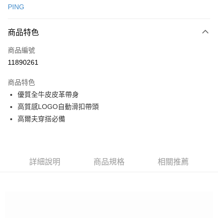
PING
信用卡分期付款
3 期 0 利率 每期
NT$1,194
21家銀行
商品特色
合作金庫商業銀行
第一商業銀行
超商取貨付款
商品編號
華南商業銀行
彰化商業銀行
11890261
LINE Pay
上海商業儲蓄銀行
台北富邦商業銀行
國泰世華商業銀行
兆豐國際商業銀行
商品特色
Apple Pay
臺灣中小企業銀行
台中商業銀行
優質全牛皮皮革帶身
匯豐（台灣）商業銀行
華泰商業銀行
全盈+PAY
高質感LOGO自動滑扣帶頭
聯邦商業銀行
遠東國際商業銀行
元大商業銀行
永豐商業銀行
高爾夫穿搭必備
ATM付款
玉山商業銀行
星展（台灣）商業銀行
台新國際商業銀行
中國信託商業銀行
運送方式
台灣樂天信用卡公司
全家取貨付款
詳細說明
商品規格
相關推薦
每筆NT$80，滿NT$1,000(含以上)免運費
全家取貨 (先付款)
每筆NT$80，滿NT$1,000(含以上)免運費