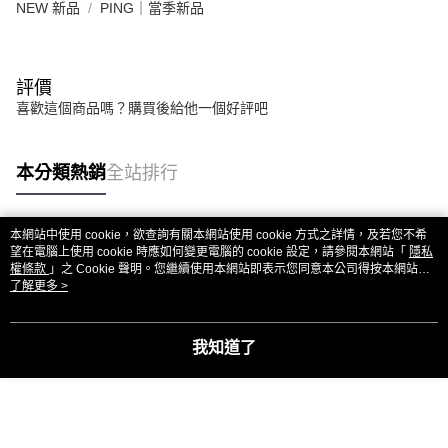
NEW 新品
PING｜當季新品
評價
喜歡這個商品嗎？購買後給他一個好評吧
本分類熱銷
全站排行
本網站中使用 cookie，欲查詢有關本網站使用 cookie 方式之詳情，及若您不希
熱門標籤
望在電腦上使用 cookie 時應如何變更電腦的 cookie 設定，請參閱本網站「
隱私
權條款
」之 Cookie 聲明。您繼續使用本網站即表示您同意本公司得按本網站使
用條款之 Cookie 聲明使用 cookie。
了解更多 >
我知道了