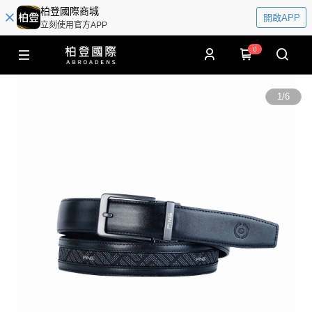
柏登國際商城
開啟APP
立刻使用官方APP
0
1
/
6