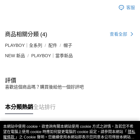
客服
商品相關分類 (4)
查看全部
PLAYBOY｜全系列
配件
帽子
NEW 新品
PLAYBOY｜當季新品
評價
喜歡這個商品嗎？購買後給他一個好評吧
本分類熱銷
全站排行
本網站中使用 cookie，欲查詢有關本網站使用 cookie 方式之詳情，及若您不希
熱門標籤
望在電腦上使用 cookie 時應如何變更電腦的 cookie 設定，請參閱本網站「
隱私
權條款
」之 Cookie 聲明。您繼續使用本網站即表示您同意本公司得按本網站使