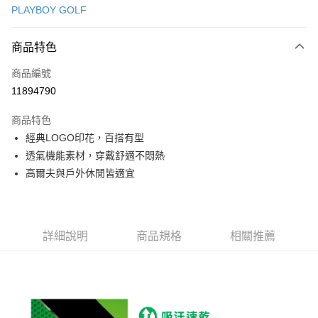
PLAYBOY GOLF
信用卡分期付款
3 期 0 利率 每期
NT$534
21家銀行
商品特色
合作金庫商業銀行
第一商業銀行
超商取貨付款
商品編號
華南商業銀行
彰化商業銀行
11894790
LINE Pay
上海商業儲蓄銀行
台北富邦商業銀行
國泰世華商業銀行
兆豐國際商業銀行
商品特色
Apple Pay
臺灣中小企業銀行
台中商業銀行
經典LOGO印花，百搭有型
匯豐（台灣）商業銀行
華泰商業銀行
全盈+PAY
透氣機能素材，穿戴舒適不悶熱
聯邦商業銀行
遠東國際商業銀行
元大商業銀行
永豐商業銀行
高爾夫與戶外休閒皆適宜
ATM付款
玉山商業銀行
星展（台灣）商業銀行
台新國際商業銀行
中國信託商業銀行
運送方式
台灣樂天信用卡公司
全家取貨付款
詳細說明
商品規格
相關推薦
每筆NT$80，滿NT$1,000(含以上)免運費
全家取貨 (先付款)
每筆NT$80，滿NT$1,000(含以上)免運費