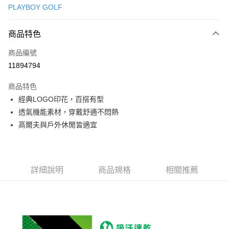
PLAYBOY GOLF
信用卡分期付款
3 期 0 利率 每期
NT$534
21家銀行
商品特色
合作金庫商業銀行
第一商業銀行
超商取貨付款
商品編號
華南商業銀行
彰化商業銀行
11894794
LINE Pay
上海商業儲蓄銀行
台北富邦商業銀行
國泰世華商業銀行
兆豐國際商業銀行
商品特色
Apple Pay
臺灣中小企業銀行
台中商業銀行
經典LOGO印花，百搭有型
匯豐（台灣）商業銀行
華泰商業銀行
全盈+PAY
透氣機能素材，穿戴舒適不悶熱
聯邦商業銀行
遠東國際商業銀行
元大商業銀行
永豐商業銀行
高爾夫與戶外休閒皆適宜
ATM付款
玉山商業銀行
星展（台灣）商業銀行
台新國際商業銀行
中國信託商業銀行
運送方式
台灣樂天信用卡公司
全家取貨付款
詳細說明
商品規格
相關推薦
每筆NT$80，滿NT$1,000(含以上)免運費
全家取貨 (先付款)
每筆NT$80，滿NT$1,000(含以上)免運費