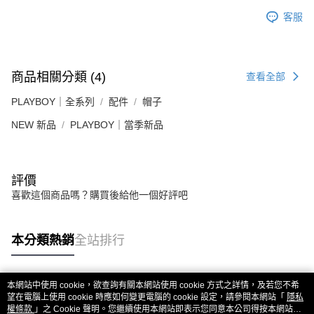
客服
商品相關分類 (4)
查看全部
PLAYBOY｜全系列
配件
帽子
NEW 新品
PLAYBOY｜當季新品
評價
喜歡這個商品嗎？購買後給他一個好評吧
本分類熱銷
全站排行
本網站中使用 cookie，欲查詢有關本網站使用 cookie 方式之詳情，及若您不希
熱門標籤
望在電腦上使用 cookie 時應如何變更電腦的 cookie 設定，請參閱本網站「
隱私
權條款
」之 Cookie 聲明。您繼續使用本網站即表示您同意本公司得按本網站使