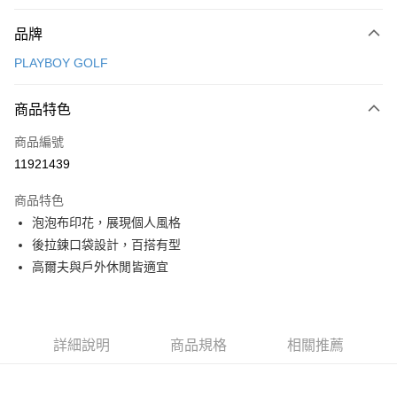
付款方式
品牌
信用卡一次付款
PLAYBOY GOLF
信用卡分期付款
3 期 0 利率 每期
NT$780
21家銀行
商品特色
合作金庫商業銀行
第一商業銀行
超商取貨付款
商品編號
華南商業銀行
彰化商業銀行
11921439
LINE Pay
上海商業儲蓄銀行
台北富邦商業銀行
國泰世華商業銀行
兆豐國際商業銀行
商品特色
Apple Pay
臺灣中小企業銀行
台中商業銀行
泡泡布印花，展現個人風格
匯豐（台灣）商業銀行
華泰商業銀行
全盈+PAY
後拉鍊口袋設計，百搭有型
聯邦商業銀行
遠東國際商業銀行
元大商業銀行
永豐商業銀行
高爾夫與戶外休閒皆適宜
ATM付款
玉山商業銀行
星展（台灣）商業銀行
台新國際商業銀行
中國信託商業銀行
運送方式
台灣樂天信用卡公司
全家取貨付款
詳細說明
商品規格
相關推薦
每筆NT$80，滿NT$1,000(含以上)免運費