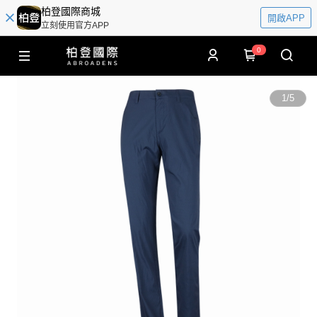
柏登國際商城
開啟APP
立刻使用官方APP
0
1
/
5