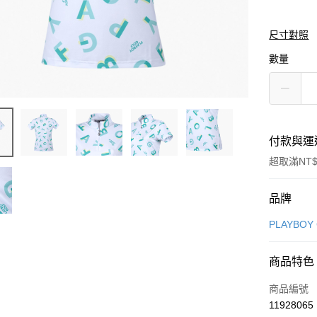
尺寸對照
數量
付款與運
超取滿NT$
付款方式
品牌
信用卡一
PLAYBOY
信用卡分
商品特色
3 期 
商品編號
合作金
超商取貨
11928065
華南商