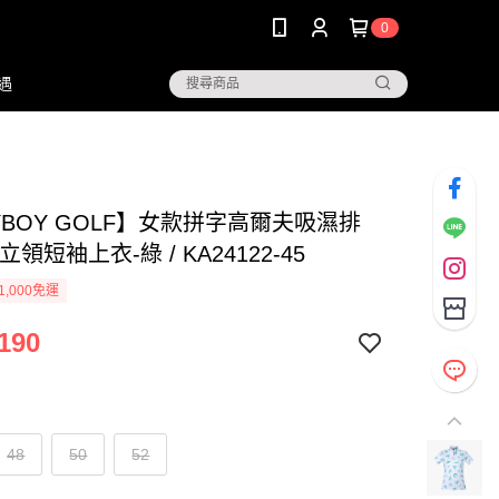
0
遇
YBOY GOLF】女款拼字高爾夫吸濕排
立領短袖上衣-綠 / KA24122-45
1,000免運
190
48
50
52