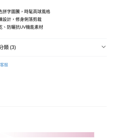
業儲蓄銀行
台北富邦商業銀行
華商業銀行
兆豐國際商業銀行
色拼字圖騰，時髦高球風格
小企業銀行
台中商業銀行
鍊設計，修身俐落剪裁
台灣）商業銀行
華泰商業銀行
乾、防曬抗UV機能素材
業銀行
遠東國際商業銀行
業銀行
永豐商業銀行
業銀行
星展（台灣）商業銀行
類 (3)
際商業銀行
中國信託商業銀行
天信用卡公司
Y｜全系列
女裝
短袖上衣
客服
專區
PLAYBOY｜SALE促銷
付款
0，滿NT$1,000(含以上)免運費
品
女裝
短袖上衣
先付款)
0，滿NT$1,000(含以上)免運費
付款
0，滿NT$1,000(含以上)免運費
(先付款)
0，滿NT$1,000(含以上)免運費