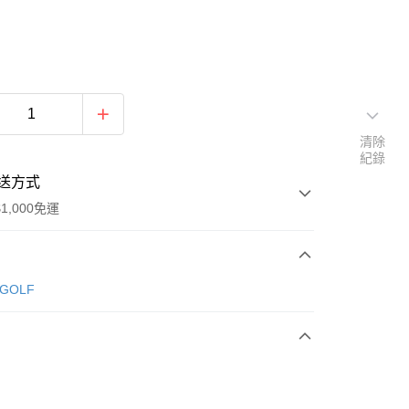
清除
紀錄
送方式
1,000免運
次付款
 GOLF
期付款
0 利率 每期
NT$730
21家銀行
庫商業銀行
第一商業銀行
付款
業銀行
彰化商業銀行