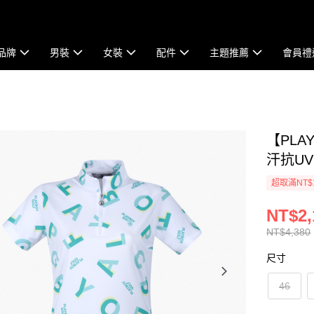
品牌
男裝
女裝
配件
主題推薦
會員禮
【PLA
汗抗UV
超取滿NT$
NT$2,
NT$4,380
尺寸
46