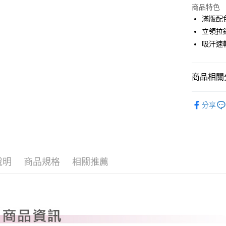
LINE Pay
上海商
商品特色
國泰世
滿版配
Apple Pay
臺灣中
立領拉
匯豐（
全盈+PAY
吸汗速
聯邦商
元大商
ATM付款
玉山商
商品相關分
台新國
台灣樂
運送方式
PLAYBO
分享
OUTLET
全家取貨
每筆NT$8
全系列商
全家取貨 (
每筆NT$8
說明
商品規格
相關推薦
7-11取貨
每筆NT$8
7-11取貨 
每筆NT$8