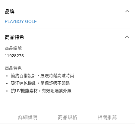
付款方式
品牌
信用卡一次付款
PLAYBOY GOLF
信用卡分期付款
3 期 0 利率 每期
NT$730
21家銀行
商品特色
合作金庫商業銀行
第一商業銀行
超商取貨付款
商品編號
華南商業銀行
彰化商業銀行
11928275
LINE Pay
上海商業儲蓄銀行
台北富邦商業銀行
國泰世華商業銀行
兆豐國際商業銀行
商品特色
Apple Pay
臺灣中小企業銀行
台中商業銀行
簡約百搭設計，展現時髦高球時尚
匯豐（台灣）商業銀行
華泰商業銀行
全盈+PAY
吸汗速乾機能，常保舒適不悶熱
聯邦商業銀行
遠東國際商業銀行
元大商業銀行
永豐商業銀行
抗UV機能素材，有效阻隔紫外線
ATM付款
玉山商業銀行
星展（台灣）商業銀行
台新國際商業銀行
中國信託商業銀行
運送方式
台灣樂天信用卡公司
全家取貨付款
詳細說明
商品規格
相關推薦
每筆NT$80，滿NT$1,000(含以上)免運費