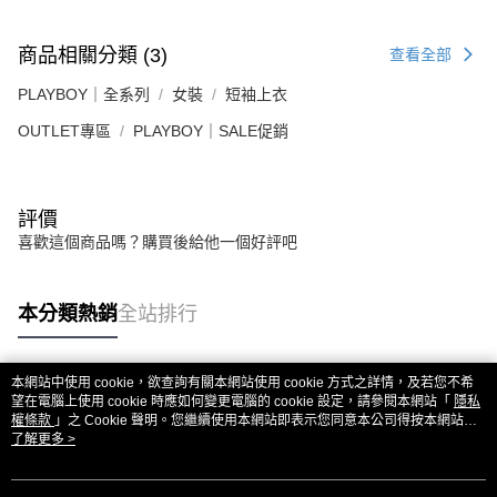
商品相關分類 (3)
查看全部
PLAYBOY｜全系列
女裝
短袖上衣
OUTLET專區
PLAYBOY｜SALE促銷
評價
喜歡這個商品嗎？購買後給他一個好評吧
本分類熱銷
全站排行
本網站中使用 cookie，欲查詢有關本網站使用 cookie 方式之詳情，及若您不希
熱門標籤
望在電腦上使用 cookie 時應如何變更電腦的 cookie 設定，請參閱本網站「
隱私
權條款
」之 Cookie 聲明。您繼續使用本網站即表示您同意本公司得按本網站使
用條款之 Cookie 聲明使用 cookie。
了解更多 >