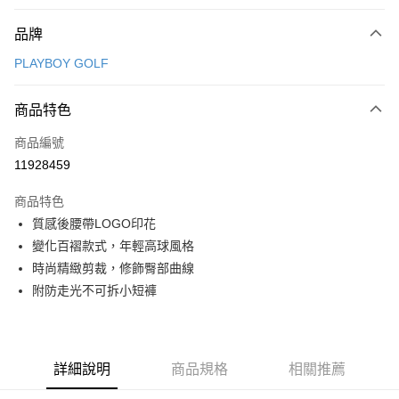
付款方式
品牌
信用卡一次付款
PLAYBOY GOLF
信用卡分期付款
3 期 0 利率 每期
NT$730
21家銀行
商品特色
合作金庫商業銀行
第一商業銀行
超商取貨付款
商品編號
華南商業銀行
彰化商業銀行
11928459
LINE Pay
上海商業儲蓄銀行
台北富邦商業銀行
國泰世華商業銀行
兆豐國際商業銀行
商品特色
Apple Pay
臺灣中小企業銀行
台中商業銀行
質感後腰帶LOGO印花
匯豐（台灣）商業銀行
華泰商業銀行
全盈+PAY
變化百褶款式，年輕高球風格
聯邦商業銀行
遠東國際商業銀行
元大商業銀行
永豐商業銀行
時尚精緻剪裁，修飾臀部曲線
ATM付款
玉山商業銀行
星展（台灣）商業銀行
附防走光不可拆小短褲
台新國際商業銀行
中國信託商業銀行
運送方式
台灣樂天信用卡公司
全家取貨付款
每筆NT$80，滿NT$1,000(含以上)免運費
詳細說明
商品規格
相關推薦