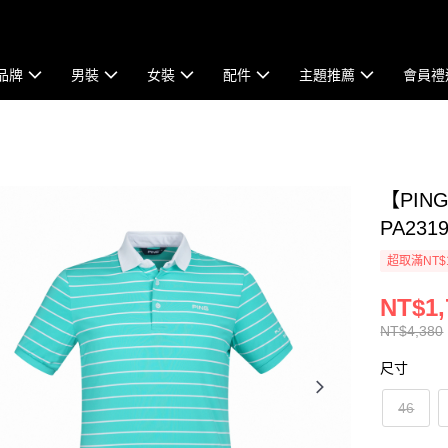
品牌
男裝
女裝
配件
主題推薦
會員禮
【PIN
PA2319
超取滿NT$
NT$1,
NT$4,380
尺寸
46