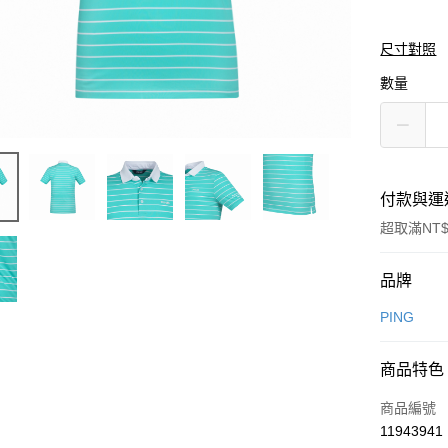
尺寸對照
數量
付款與運
超取滿NT$
付款方式
品牌
信用卡一
PING
信用卡分
商品特色
3 期 
商品編號
合作金
超商取貨
11943941
華南商