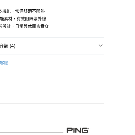
業儲蓄銀行
台北富邦商業銀行
華商業銀行
兆豐國際商業銀行
乾機能，常保舒適不悶熱
小企業銀行
台中商業銀行
機能素材，有效阻隔紫外線
台灣）商業銀行
華泰商業銀行
搭設計，日常與休閒皆實穿
業銀行
遠東國際商業銀行
業銀行
永豐商業銀行
業銀行
星展（台灣）商業銀行
類 (4)
際商業銀行
中國信託商業銀行
天信用卡公司
系列
男裝
短袖上衣
客服
專區
PING｜SALE促銷
付款
0，滿NT$1,000(含以上)免運費
品
男裝
短袖上衣
先付款)
專區
4折↓超值特惠
0，滿NT$1,000(含以上)免運費
付款
0，滿NT$1,000(含以上)免運費
(先付款)
0，滿NT$1,000(含以上)免運費