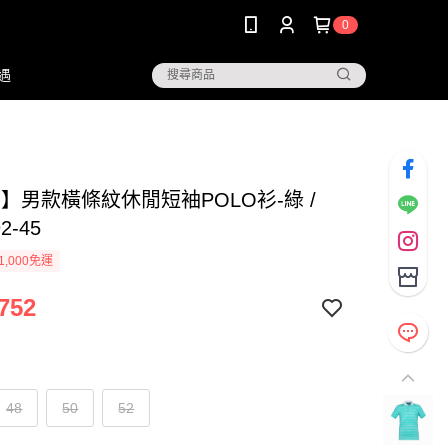
0
遇
G】男款橫條紋休閒短袖POLO衫-綠 /
2-45
1,000免運
752
48
50
52