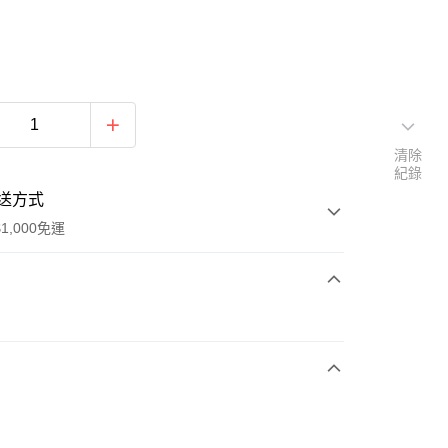
清除
紀錄
送方式
1,000免運
次付款
期付款
0 利率 每期
NT$584
21家銀行
庫商業銀行
第一商業銀行
付款
業銀行
彰化商業銀行