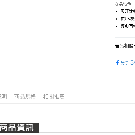
LINE Pay
上海商
商品特色
國泰世
吸汗速
Apple Pay
臺灣中
抗UV
匯豐（
全盈+PAY
經典百
聯邦商
元大商
ATM付款
玉山商
商品相關分
台新國
台灣樂
運送方式
PING｜全
分享
OUTLET
全家取貨
每筆NT$8
全系列商
全家取貨 (
OUTLET
每筆NT$8
說明
商品規格
相關推薦
7-11取貨
每筆NT$8
7-11取貨 
每筆NT$8