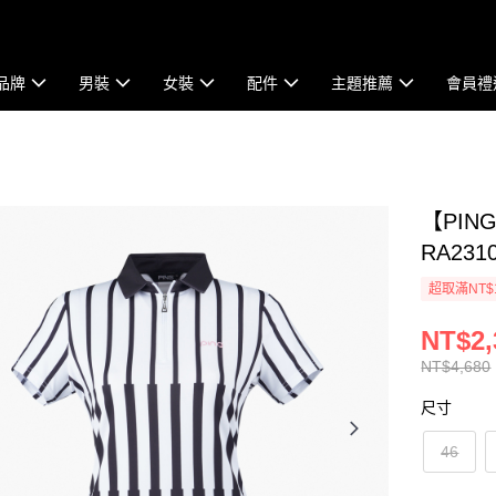
品牌
男裝
女裝
配件
主題推薦
會員禮
【PIN
RA2310
超取滿NT$
NT$2,
NT$4,680
尺寸
46