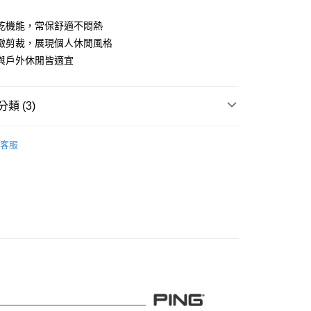
業儲蓄銀行
台北富邦商業銀行
華商業銀行
兆豐國際商業銀行
乾機能，常保舒適不悶熱
小企業銀行
台中商業銀行
緻剪裁，展現個人休閒風格
台灣）商業銀行
華泰商業銀行
與戶外休閒皆適宜
業銀行
遠東國際商業銀行
業銀行
永豐商業銀行
業銀行
星展（台灣）商業銀行
類 (3)
際商業銀行
中國信託商業銀行
天信用卡公司
系列
女裝
短袖上衣
客服
專區
PING｜SALE促銷
付款
0，滿NT$1,000(含以上)免運費
品
女裝
短袖上衣
先付款)
0，滿NT$1,000(含以上)免運費
付款
0，滿NT$1,000(含以上)免運費
(先付款)
0，滿NT$1,000(含以上)免運費