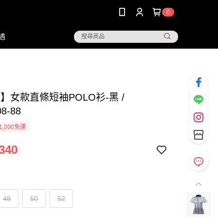
0
遇
G】女款直條短袖POLO衫-黑 /
8-88
1,000免運
340
48
50
52