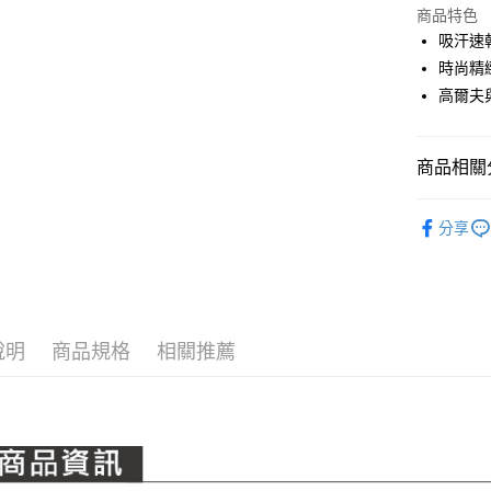
LINE Pay
上海商
商品特色
國泰世
吸汗速
Apple Pay
臺灣中
時尚精
匯豐（
全盈+PAY
高爾夫
聯邦商
元大商
ATM付款
玉山商
商品相關分
台新國
台灣樂
運送方式
PING｜全
分享
OUTLET
全家取貨
每筆NT$8
全系列商
全家取貨 (
每筆NT$8
說明
商品規格
相關推薦
7-11取貨
每筆NT$8
7-11取貨 
每筆NT$8