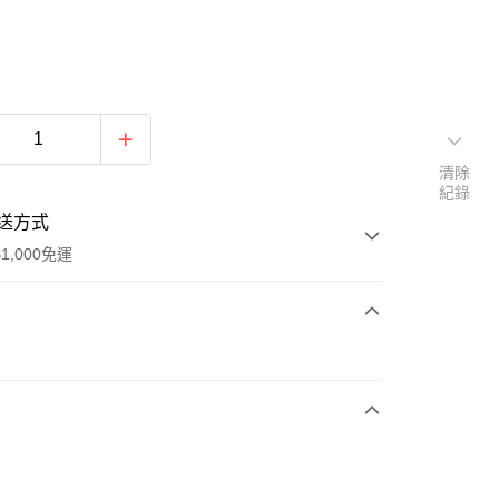
清除
紀錄
送方式
1,000免運
次付款
期付款
0 利率 每期
NT$780
21家銀行
庫商業銀行
第一商業銀行
付款
業銀行
彰化商業銀行