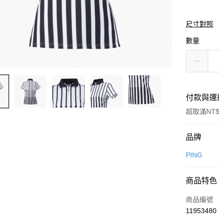
尺寸對照
數量
付款與運
超取滿NT$
付款方式
品牌
信用卡一
PING
信用卡分
商品特色
3 期 
商品編號
合作金
超商取貨
11953480
華南商