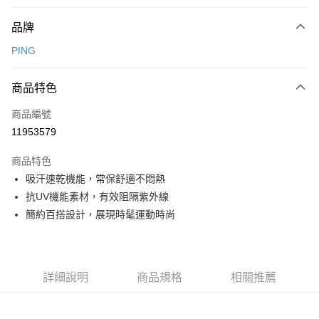
付款方式
品牌
信用卡一次付款
PING
信用卡分期付款
3 期 0 利率 每期
NT$730
21家銀行
商品特色
合作金庫商業銀行
第一商業銀行
超商取貨付款
商品編號
華南商業銀行
彰化商業銀行
11953579
LINE Pay
上海商業儲蓄銀行
台北富邦商業銀行
國泰世華商業銀行
兆豐國際商業銀行
商品特色
Apple Pay
臺灣中小企業銀行
台中商業銀行
吸汗速乾機能，常保舒適不悶熱
匯豐（台灣）商業銀行
華泰商業銀行
全盈+PAY
抗UV機能素材，有效阻隔紫外線
聯邦商業銀行
遠東國際商業銀行
元大商業銀行
永豐商業銀行
簡約百搭設計，展現時髦運動時尚
ATM付款
玉山商業銀行
星展（台灣）商業銀行
台新國際商業銀行
中國信託商業銀行
運送方式
台灣樂天信用卡公司
全家取貨付款
詳細說明
商品規格
相關推薦
每筆NT$80，滿NT$1,000(含以上)免運費