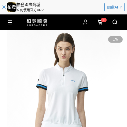
柏登國際商城
開啟APP
立刻使用官方APP
0
1
/
6