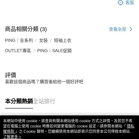
客服
商品相關分類 (3)
查看全部
PING｜全系列
女裝
短袖上衣
OUTLET專區
PING｜SALE促銷
評價
喜歡這個商品嗎？購買後給他一個好評吧
本分類熱銷
全站排行
本網站中使用 cookie，欲查詢有關本網站使用 cookie 方式之詳情，及若您不希
熱門標籤
望在電腦上使用 cookie 時應如何變更電腦的 cookie 設定，請參閱本網站「
隱私
權條款
」之 Cookie 聲明。您繼續使用本網站即表示您同意本公司得按本網站使
用條款之 Cookie 聲明使用 cookie。
了解更多 >