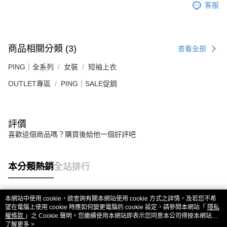
客服
商品相關分類 (3)
查看全部
PING｜全系列
女裝
短袖上衣
OUTLET專區
PING｜SALE促銷
評價
喜歡這個商品嗎？購買後給他一個好評吧
本分類熱銷
全站排行
本網站中使用 cookie，欲查詢有關本網站使用 cookie 方式之詳情，及若您不希
熱門標籤
望在電腦上使用 cookie 時應如何變更電腦的 cookie 設定，請參閱本網站「
隱私
權條款
」之 Cookie 聲明。您繼續使用本網站即表示您同意本公司得按本網站使
用條款之 Cookie 聲明使用 cookie。
了解更多 >