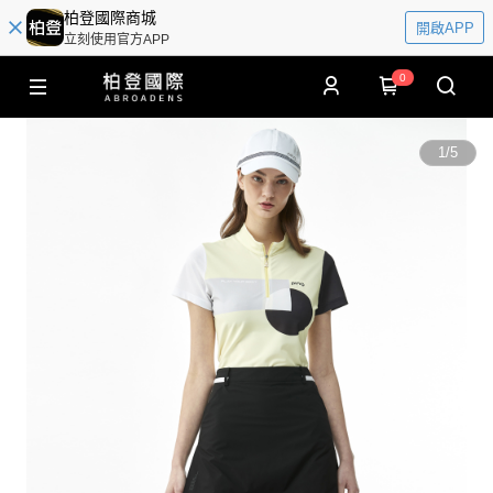
柏登國際商城
開啟APP
立刻使用官方APP
0
1
/
5