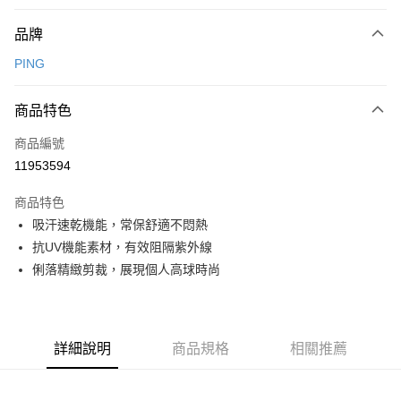
付款方式
品牌
信用卡一次付款
PING
信用卡分期付款
3 期 0 利率 每期
NT$780
21家銀行
商品特色
合作金庫商業銀行
第一商業銀行
超商取貨付款
商品編號
華南商業銀行
彰化商業銀行
11953594
LINE Pay
上海商業儲蓄銀行
台北富邦商業銀行
國泰世華商業銀行
兆豐國際商業銀行
商品特色
Apple Pay
臺灣中小企業銀行
台中商業銀行
吸汗速乾機能，常保舒適不悶熱
匯豐（台灣）商業銀行
華泰商業銀行
全盈+PAY
抗UV機能素材，有效阻隔紫外線
聯邦商業銀行
遠東國際商業銀行
元大商業銀行
永豐商業銀行
俐落精緻剪裁，展現個人高球時尚
ATM付款
玉山商業銀行
星展（台灣）商業銀行
台新國際商業銀行
中國信託商業銀行
運送方式
台灣樂天信用卡公司
全家取貨付款
詳細說明
商品規格
相關推薦
每筆NT$80，滿NT$1,000(含以上)免運費