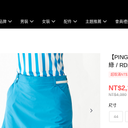
品牌
男裝
女裝
配件
主題推薦
會員禮
【PI
綠 / RD
超取滿NT$
NT$2,
NT$4,380
尺寸
44