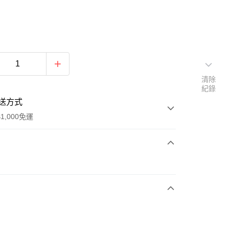
清除
紀錄
送方式
1,000免運
次付款
期付款
0 利率 每期
NT$730
21家銀行
庫商業銀行
第一商業銀行
付款
業銀行
彰化商業銀行