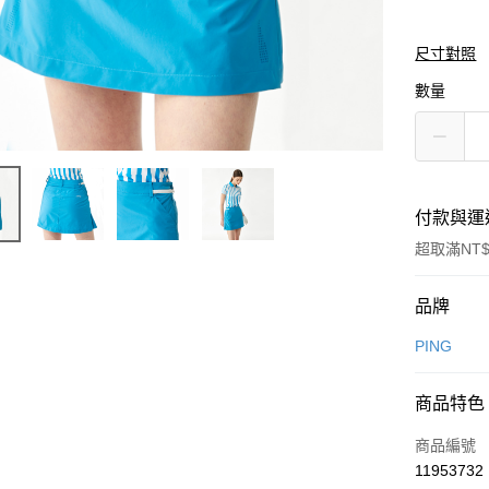
尺寸對照
數量
付款與運
超取滿NT$
付款方式
品牌
信用卡一
PING
信用卡分
商品特色
3 期 
商品編號
合作金
超商取貨
11953732
華南商