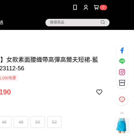
0
遇
NG】女款素面腰織帶高彈高爾夫短裙-藍
23112-56
1,000免運
190
46
48
50
52