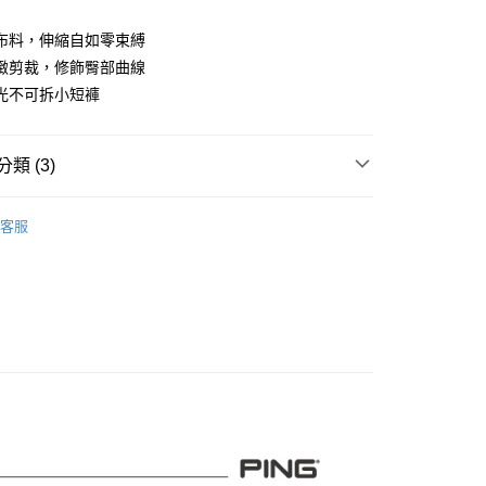
業儲蓄銀行
台北富邦商業銀行
華商業銀行
兆豐國際商業銀行
布料，伸縮自如零束縛
小企業銀行
台中商業銀行
緻剪裁，修飾臀部曲線
台灣）商業銀行
華泰商業銀行
光不可拆小短褲
業銀行
遠東國際商業銀行
業銀行
永豐商業銀行
業銀行
星展（台灣）商業銀行
類 (3)
際商業銀行
中國信託商業銀行
天信用卡公司
系列
女裝
短裙短褲
客服
專區
PING｜SALE促銷
付款
0，滿NT$1,000(含以上)免運費
品
女裝
短褲短裙
先付款)
0，滿NT$1,000(含以上)免運費
付款
0，滿NT$1,000(含以上)免運費
(先付款)
0，滿NT$1,000(含以上)免運費