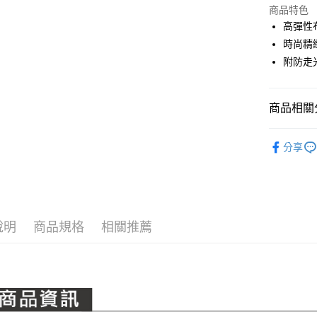
LINE Pay
上海商
商品特色
國泰世
高彈性
Apple Pay
臺灣中
時尚精
匯豐（
全盈+PAY
附防走
聯邦商
元大商
ATM付款
玉山商
商品相關分
台新國
台灣樂
運送方式
PING｜全
分享
OUTLET
全家取貨
每筆NT$8
全系列商
全家取貨 (
每筆NT$8
說明
商品規格
相關推薦
7-11取貨
每筆NT$8
7-11取貨 
每筆NT$8