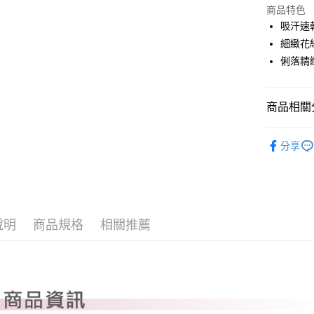
LINE Pay
上海商
商品特色
國泰世
吸汗速
Apple Pay
臺灣中
細緻花
匯豐（
全盈+PAY
俐落精
聯邦商
元大商
ATM付款
玉山商
商品相關分
台新國
台灣樂
運送方式
PLAYBO
分享
OUTLET
全家取貨
每筆NT$8
全系列商
全家取貨 (
OUTLET
每筆NT$8
說明
商品規格
相關推薦
7-11取貨
每筆NT$8
7-11取貨 
每筆NT$8