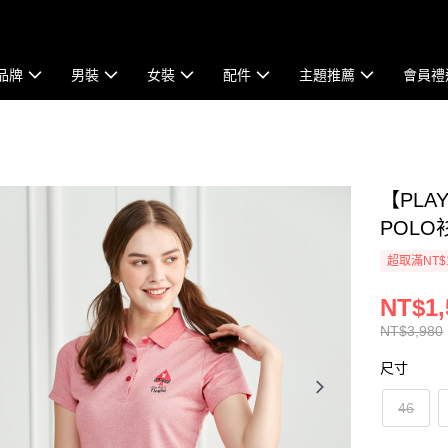
品牌
男裝
女裝
配件
主題推薦
會員禮
【PLA
POLO衫
超取滿NT$
NT$1,
NT$3,980
尺寸
46