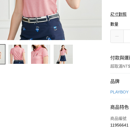
尺寸對照
數量
付款與運
超取滿NT$
付款方式
品牌
信用卡一
PLAYBOY
信用卡分
商品特色
3 期 
商品編號
合作金
超商取貨
11956641
華南商