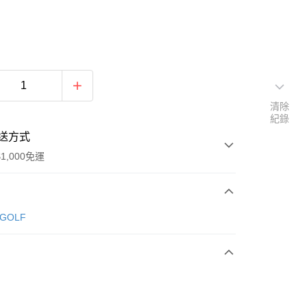
清除
紀錄
送方式
1,000免運
次付款
 GOLF
期付款
0 利率 每期
NT$530
21家銀行
庫商業銀行
第一商業銀行
付款
業銀行
彰化商業銀行