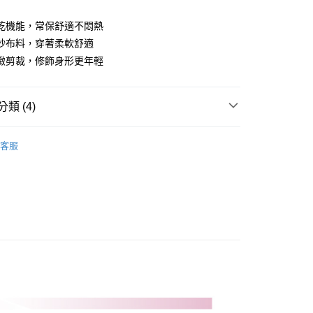
業儲蓄銀行
台北富邦商業銀行
華商業銀行
兆豐國際商業銀行
乾機能，常保舒適不悶熱
小企業銀行
台中商業銀行
紗布料，穿著柔軟舒適
台灣）商業銀行
華泰商業銀行
緻剪裁，修飾身形更年輕
業銀行
遠東國際商業銀行
業銀行
永豐商業銀行
業銀行
星展（台灣）商業銀行
類 (4)
際商業銀行
中國信託商業銀行
天信用卡公司
Y｜全系列
女裝
短袖上衣
客服
專區
PLAYBOY｜SALE促銷
付款
0，滿NT$1,000(含以上)免運費
品
女裝
短袖上衣
先付款)
專區
4折↓超值特惠
0，滿NT$1,000(含以上)免運費
付款
0，滿NT$1,000(含以上)免運費
(先付款)
0，滿NT$1,000(含以上)免運費