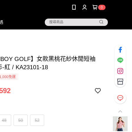
0
遇
YBOY GOLF】女款黑桃花紗休閒短袖
-紅 / KA23101-18
1,000免運
592
48
50
52