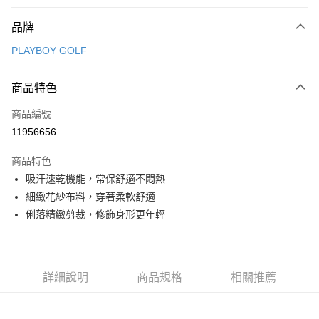
付款方式
品牌
信用卡一次付款
PLAYBOY GOLF
信用卡分期付款
3 期 0 利率 每期
NT$530
21家銀行
商品特色
合作金庫商業銀行
第一商業銀行
超商取貨付款
商品編號
華南商業銀行
彰化商業銀行
11956656
LINE Pay
上海商業儲蓄銀行
台北富邦商業銀行
國泰世華商業銀行
兆豐國際商業銀行
商品特色
Apple Pay
臺灣中小企業銀行
台中商業銀行
吸汗速乾機能，常保舒適不悶熱
匯豐（台灣）商業銀行
華泰商業銀行
全盈+PAY
細緻花紗布料，穿著柔軟舒適
聯邦商業銀行
遠東國際商業銀行
元大商業銀行
永豐商業銀行
俐落精緻剪裁，修飾身形更年輕
ATM付款
玉山商業銀行
星展（台灣）商業銀行
台新國際商業銀行
中國信託商業銀行
運送方式
台灣樂天信用卡公司
全家取貨付款
詳細說明
商品規格
相關推薦
每筆NT$80，滿NT$1,000(含以上)免運費