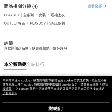
商品相關分類 (4)
查看全部
PLAYBOY｜全系列
女裝
短袖上衣
OUTLET專區
PLAYBOY｜SALE促銷
評價
喜歡這個商品嗎？購買後給他一個好評吧
本分類熱銷
全站排行
本網站中使用 cookie，欲查詢有關本網站使用 cookie 方式之詳情，及若您不希
熱門標籤
望在電腦上使用 cookie 時應如何變更電腦的 cookie 設定，請參閱本網站「
隱私
權條款
」之 Cookie 聲明。您繼續使用本網站即表示您同意本公司得按本網站使
用條款之 Cookie 聲明使用 cookie。
了解更多 >
我知道了