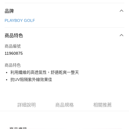
付款方式
品牌
信用卡一次付款
PLAYBOY GOLF
信用卡分期付款
3 期 0 利率 每期
NT$368
21家銀行
商品特色
合作金庫商業銀行
第一商業銀行
超商取貨付款
商品編號
華南商業銀行
彰化商業銀行
11960875
LINE Pay
上海商業儲蓄銀行
台北富邦商業銀行
國泰世華商業銀行
兆豐國際商業銀行
商品特色
Apple Pay
臺灣中小企業銀行
台中商業銀行
利用纖維的高透氣性，舒適乾爽一整天
匯豐（台灣）商業銀行
華泰商業銀行
全盈+PAY
抗UV阻隔紫外線效果佳
聯邦商業銀行
遠東國際商業銀行
元大商業銀行
永豐商業銀行
ATM付款
玉山商業銀行
星展（台灣）商業銀行
台新國際商業銀行
中國信託商業銀行
運送方式
台灣樂天信用卡公司
詳細說明
商品規格
相關推薦
全家取貨付款
每筆NT$80，滿NT$1,000(含以上)免運費