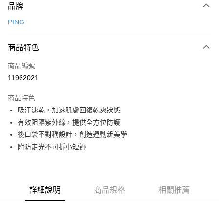
品牌
信用卡一次付款
PING
信用卡分期付款
3 期 0 利率 每期
NT$530
21家銀行
商品特色
合作金庫商業銀行
第一商業銀行
超商取貨付款
商品編號
華南商業銀行
彰化商業銀行
11962021
LINE Pay
上海商業儲蓄銀行
台北富邦商業銀行
國泰世華商業銀行
兆豐國際商業銀行
商品特色
Apple Pay
臺灣中小企業銀行
台中商業銀行
吸汗速乾，加速肌膚回復乾爽狀態
匯豐（台灣）商業銀行
華泰商業銀行
全盈+PAY
有效阻隔紫外線，提供全方位防護
聯邦商業銀行
遠東國際商業銀行
元大商業銀行
永豐商業銀行
後口袋不對稱設計，創造運動新美學
ATM付款
玉山商業銀行
星展（台灣）商業銀行
附防走光不可拆小短褲
台新國際商業銀行
中國信託商業銀行
運送方式
台灣樂天信用卡公司
全家取貨付款
每筆NT$80，滿NT$1,000(含以上)免運費
詳細說明
商品規格
相關推薦
全家取貨 (先付款)