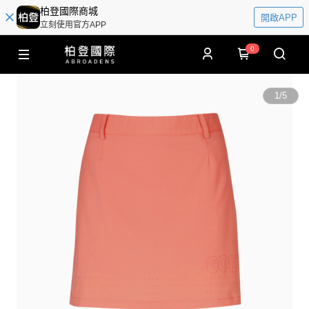
柏登國際商城
開啟APP
立刻使用官方APP
0
1
/
5